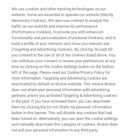
We use cookies and other tracking technologies on our
website. Some are essential to operate our website (Strictly
Necessary Cookies). We also use cookies to analyze the
traffic on our website and improve its performance
NMR & EPR 制药解决方案
(Performance Cookies), to provide you with enhanced
生物制剂的高级结构（HOS）
functionality and personalization (Functional Cookies), and to
build a profile of your interests and show you relevant ads
(Targeting and Advertising Cookies). By clicking "Accept All",
you consent to the use of all of the cookies listed above. You
评估完整的蛋白质/抗体在生理相关缓冲液中的
can withdraw your consent or review your preferences at any
高级结构（HOS）。以原子级分辨率在HOS中
time by clicking on the Cookie Settings button on the bottom
left of the page. Please read our Cookie/Privacy Policy for
检测微小但相关的变化。
more information. Targeting and Advertising cookies are
deactivated by default on Bruker website. This means Bruker
does not share your personal information with advertising
partners unless you activated Targeting & Advertising cookies
in the past. If you have activated them, you can deactivate
them by clicking the Do not Share my personal Information
button in this banner. This will disable any cookies that had
been turned on. Alternatively, you can open the cookie settings
and manually deactivate this category of cookies. Bruker does
用户反馈
更多信息
支持
联系我们
not sell your personal information to any third party.