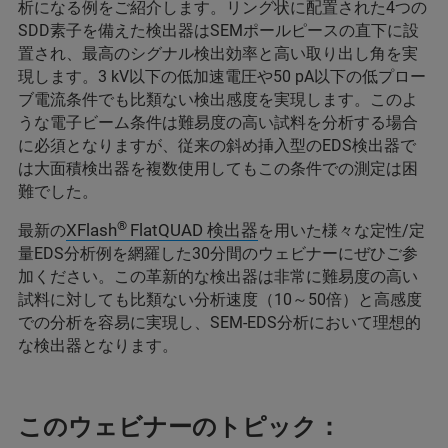
析になる例をご紹介します。リング状に配置された4つの
SDD素子を備えた検出器はSEMポールピースの直下に設
置され、最高のシグナル検出効率と高い取り出し角を実
現します。3 kV以下の低加速電圧や50 pA以下の低プロー
ブ電流条件でも比類ない検出感度を実現します。このよ
うな電子ビーム条件は難易度の高い試料を分析する場合
に必須となりますが、従来の斜め挿入型のEDS検出器で
は大面積検出器を複数使用してもこの条件での測定は困
難でした。
®
XFlash
FlatQUAD 検出器
最新の
を用いた様々な定性/定
量EDS分析例を網羅した30分間のウェビナーにぜひご参
加ください。この革新的な検出器は非常に難易度の高い
試料に対しても比類ない分析速度（10～50倍）と高感度
での分析を容易に実現し、SEM-EDS分析において理想的
な検出器となります。
このウェビナーのトピック：