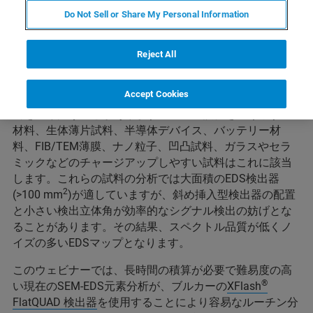
ない感度とスピードが難易度の
Do Not Sell or Share My Personal Information
高いEDS分析を実現します
Reject All
走査電子顕微鏡（SEM）でのエネルギー分散型X線分光法
Accept Cookies
（EDS、EDX）による元素分析では複雑で測定困難な試
料を取り扱うことがあります。ビーム損傷を受けやすい
材料、生体薄片試料、半導体デバイス、バッテリー材
料、FIB/TEM薄膜、ナノ粒子、凹凸試料、ガラスやセラ
ミックなどのチャージアップしやすい試料はこれに該当
します。これらの試料の分析では大面積のEDS検出器
2
(>100 mm
)が適していますが、斜め挿入型検出器の配置
と小さい検出立体角が効率的なシグナル検出の妨げとな
ることがあります。その結果、スペクトル品質が低くノ
イズの多いEDSマップとなります。
このウェビナーでは、長時間の積算が必要で難易度の高
®
い現在のSEM-EDS元素分析が、ブルカーの
XFlash
FlatQUAD 検出器
を使用することにより容易なルーチン分