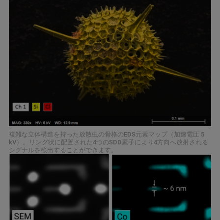
複雑な立体構造を持った放散虫の骨格のEDS元素マップ（加速電圧 5
kV）。リング状に配置された4つのSDD素子により4方向へ放射される
シグナルを検出することができます。