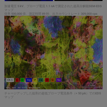
加速電圧 5 kV、プローブ電流 1.1 nAで測定された超高分解能SEM-EDS
マップ
倍率 500,000 倍、測定時間 89 秒、出力カウントレート 309,000 cps
チャージアップした錠剤の超低プローブ電流条件（< 50 pA）でのEDS
マップ