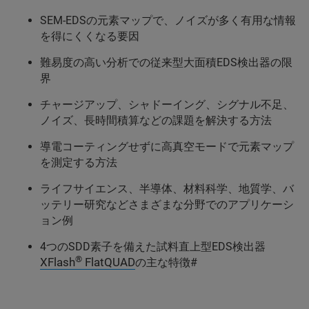
SEM-EDSの元素マップで、ノイズが多く有用な情報
を得にくくなる要因
難易度の高い分析での従来型大面積EDS検出器の限
界
チャージアップ、シャドーイング、シグナル不足、
ノイズ、長時間積算などの課題を解決する方法
導電コーティングせずに高真空モードで元素マップ
を測定する方法
ライフサイエンス、半導体、材料科学、地質学、バ
ッテリー研究などさまざまな分野でのアプリケーシ
ョン例
4つのSDD素子を備えた試料直上型EDS検出器
®
XFlash
FlatQUAD
の主な特徴#