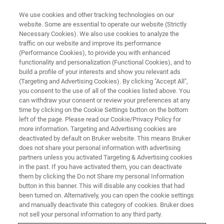
We use cookies and other tracking technologies on our
website. Some are essential to operate our website (Strictly
Necessary Cookies). We also use cookies to analyze the
traffic on our website and improve its performance
BRUKER NANO ANALYTICS PRESENTS:
(Performance Cookies), to provide you with enhanced
困難だったEDS測定をルーチン
functionality and personalization (Functional Cookies), and to
ワークに
build a profile of your interests and show you relevant ads
(Targeting and Advertising Cookies). By clicking "Accept All",
you consent to the use of all of the cookies listed above. You
can withdraw your consent or review your preferences at any
オンデマンドセッション - 53分
time by clicking on the Cookie Settings button on the bottom
left of the page. Please read our Cookie/Privacy Policy for
more information. Targeting and Advertising cookies are
deactivated by default on Bruker website. This means Bruker
does not share your personal information with advertising
partners unless you activated Targeting & Advertising cookies
in the past. If you have activated them, you can deactivate
them by clicking the Do not Share my personal Information
button in this banner. This will disable any cookies that had
been turned on. Alternatively, you can open the cookie settings
and manually deactivate this category of cookies. Bruker does
®
XFlash
FlatQUAD検出器の比類
not sell your personal information to any third party.