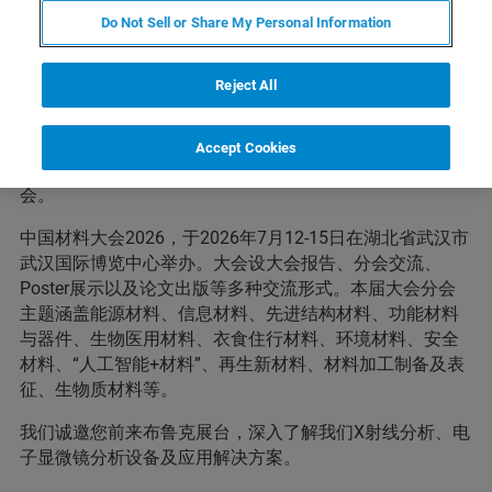
“中国材料大会”是中国材料研究学会的学术年会，是国家
Do Not Sell or Share My Personal Information
级品牌大会，是中国新材料界学术水平最高、涉及领域最
广、前沿动态最新的创新发展大会，是瞄准国家重大需
Reject All
求，汇聚高端智力资源，聚焦行业共性“堵点”，奋力推进
跨领域、跨行业协同创新，打造面向全球的中国新材料学
术与产业高地，全方位服务十五五战略实施，推动我国新
Accept Cookies
材料前沿重大突破，集中力量服务“材料强国建设”的大
会。
中国材料大会2026，于2026年7月12-15日在湖北省武汉市
武汉国际博览中心举办。大会设大会报告、分会交流、
Poster展示以及论文出版等多种交流形式。本届大会分会
主题涵盖能源材料、信息材料、先进结构材料、功能材料
与器件、生物医用材料、衣食住行材料、环境材料、安全
材料、“人工智能+材料”、再生新材料、材料加工制备及表
征、生物质材料等。
我们诚邀您前来布鲁克展台，深入了解我们X射线分析、电
子显微镜分析设备及应用解决方案。