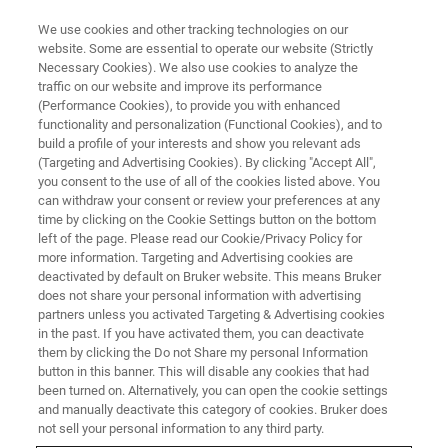
We use cookies and other tracking technologies on our
website. Some are essential to operate our website (Strictly
Necessary Cookies). We also use cookies to analyze the
traffic on our website and improve its performance
中国材料大会2026
(Performance Cookies), to provide you with enhanced
functionality and personalization (Functional Cookies), and to
build a profile of your interests and show you relevant ads
(Targeting and Advertising Cookies). By clicking "Accept All",
you consent to the use of all of the cookies listed above. You
联系我们
can withdraw your consent or review your preferences at any
time by clicking on the Cookie Settings button on the bottom
left of the page. Please read our Cookie/Privacy Policy for
more information. Targeting and Advertising cookies are
deactivated by default on Bruker website. This means Bruker
does not share your personal information with advertising
partners unless you activated Targeting & Advertising cookies
in the past. If you have activated them, you can deactivate
them by clicking the Do not Share my personal Information
button in this banner. This will disable any cookies that had
会议简介
been turned on. Alternatively, you can open the cookie settings
and manually deactivate this category of cookies. Bruker does
not sell your personal information to any third party.