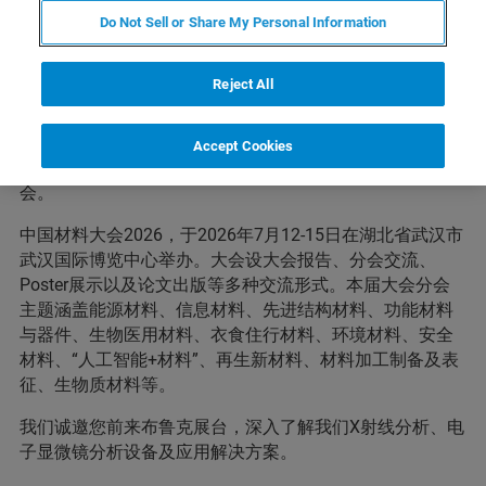
“中国材料大会”是中国材料研究学会的学术年会，是国家
Do Not Sell or Share My Personal Information
级品牌大会，是中国新材料界学术水平最高、涉及领域最
广、前沿动态最新的创新发展大会，是瞄准国家重大需
Reject All
求，汇聚高端智力资源，聚焦行业共性“堵点”，奋力推进
跨领域、跨行业协同创新，打造面向全球的中国新材料学
术与产业高地，全方位服务十五五战略实施，推动我国新
Accept Cookies
材料前沿重大突破，集中力量服务“材料强国建设”的大
会。
中国材料大会2026，于2026年7月12-15日在湖北省武汉市
武汉国际博览中心举办。大会设大会报告、分会交流、
Poster展示以及论文出版等多种交流形式。本届大会分会
主题涵盖能源材料、信息材料、先进结构材料、功能材料
与器件、生物医用材料、衣食住行材料、环境材料、安全
材料、“人工智能+材料”、再生新材料、材料加工制备及表
征、生物质材料等。
我们诚邀您前来布鲁克展台，深入了解我们X射线分析、电
子显微镜分析设备及应用解决方案。