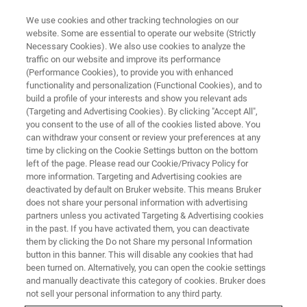
We use cookies and other tracking technologies on our
website. Some are essential to operate our website (Strictly
Necessary Cookies). We also use cookies to analyze the
traffic on our website and improve its performance
中国材料大会2026
(Performance Cookies), to provide you with enhanced
functionality and personalization (Functional Cookies), and to
build a profile of your interests and show you relevant ads
(Targeting and Advertising Cookies). By clicking "Accept All",
you consent to the use of all of the cookies listed above. You
联系我们
can withdraw your consent or review your preferences at any
time by clicking on the Cookie Settings button on the bottom
left of the page. Please read our Cookie/Privacy Policy for
more information. Targeting and Advertising cookies are
deactivated by default on Bruker website. This means Bruker
does not share your personal information with advertising
partners unless you activated Targeting & Advertising cookies
in the past. If you have activated them, you can deactivate
them by clicking the Do not Share my personal Information
button in this banner. This will disable any cookies that had
会议简介
been turned on. Alternatively, you can open the cookie settings
and manually deactivate this category of cookies. Bruker does
not sell your personal information to any third party.