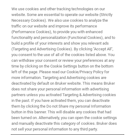
We use cookies and other tracking technologies on our
website. Some are essential to operate our website (Strictly
Necessary Cookies). We also use cookies to analyze the
traffic on our website and improve its performance
(Performance Cookies), to provide you with enhanced
functionality and personalization (Functional Cookies), and to
build a profile of your interests and show you relevant ads
SPECTROSCOPIE INFRAROUGE À L’ÉCHELLE NANOMÉTRIQUE
(Targeting and Advertising Cookies). By clicking "Accept All",
Matériaux 2D et nanophotonique
you consent to the use of all of the cookies listed above. You
can withdraw your consent or review your preferences at any
time by clicking on the Cookie Settings button on the bottom
left of the page. Please read our Cookie/Privacy Policy for
Capacités uniques pour caractériser les
more information. Targeting and Advertising cookies are
propriétés optiques, chimiques et matérielles à
deactivated by default on Bruker website. This means Bruker
does not share your personal information with advertising
l’échelle nanométrique des nouveaux matériaux
partners unless you activated Targeting & Advertising cookies
in the past. If you have activated them, you can deactivate
2D et quantiques
them by clicking the Do not Share my personal Information
button in this banner. This will disable any cookies that had
been turned on. Alternatively, you can open the cookie settings
and manually deactivate this category of cookies. Bruker does
not sell your personal information to any third party.