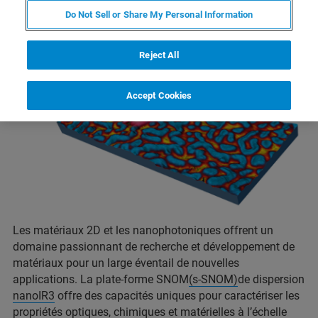
Do Not Sell or Share My Personal Information
Reject All
Accept Cookies
Les matériaux 2D et les nanophotoniques offrent un
domaine passionnant de recherche et développement de
matériaux pour un large éventail de nouvelles
applications. La plate-forme SNOM
(s-SNOM)
de dispersion
nanoIR3
offre des capacités uniques pour caractériser les
propriétés optiques, chimiques et matérielles à l’échelle