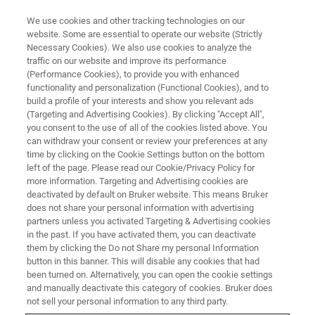
We use cookies and other tracking technologies on our
website. Some are essential to operate our website (Strictly
Necessary Cookies). We also use cookies to analyze the
traffic on our website and improve its performance
8月23日（金）横浜
(Performance Cookies), to provide you with enhanced
リモートセンシングFT-IRセミナ
functionality and personalization (Functional Cookies), and to
ー2024
build a profile of your interests and show you relevant ads
(Targeting and Advertising Cookies). By clicking "Accept All",
you consent to the use of all of the cookies listed above. You
can withdraw your consent or review your preferences at any
–大気観測の適用事例講演およびリモートセ
time by clicking on the Cookie Settings button on the bottom
left of the page. Please read our Cookie/Privacy Policy for
ンシングFT-IR実機を用いたワークショップ –
more information. Targeting and Advertising cookies are
deactivated by default on Bruker website. This means Bruker
does not share your personal information with advertising
partners unless you activated Targeting & Advertising cookies
in the past. If you have activated them, you can deactivate
them by clicking the Do not Share my personal Information
button in this banner. This will disable any cookies that had
been turned on. Alternatively, you can open the cookie settings
and manually deactivate this category of cookies. Bruker does
not sell your personal information to any third party.