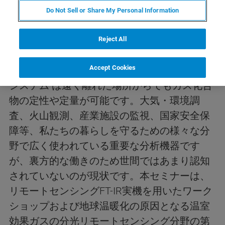
期間限定でドイツからデモ機が来日！
Do Not Sell or Share My Personal Information
実機ワークショップを横浜で開
催
Reject All
Accept Cookies
ブルカーが提供するリモートセンシングFT-IR
システム は遠く離れた場所からでもガス化合
物の定性や定量が可能です。大気・環境調
査、火山観測、産業施設の監視、国家安全保
障等、私たちの暮らしを守るための様々な分
野で広く使われている重要な分析機器です
が、裏方的な働きのため世間ではあまり認知
されていないのが現状です。本セミナーは、
リモートセンシングFT-IR実機を用いたワーク
ショップおよび地球温暖化の原因となる温室
効果ガスの分光リモートセンシング分野の第