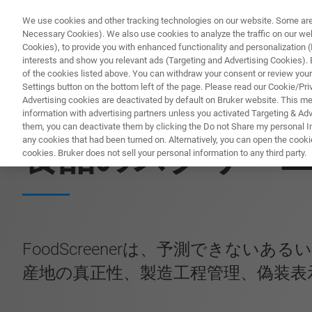
We use cookies and other tracking technologies on our website. Some are e
Necessary Cookies). We also use cookies to analyze the traffic on our w
Cookies), to provide you with enhanced functionality and personalization (F
interests and show you relevant ads (Targeting and Advertising Cookies). By
of the cookies listed above. You can withdraw your consent or review your
Settings button on the bottom left of the page. Please read our Cookie/Pri
Advertising cookies are deactivated by default on Bruker website. This m
information with advertising partners unless you activated Targeting & Adve
食品向けのNMR & ESRソリューション
them, you can deactivate them by clicking the Do not Share my personal Inf
any cookies that had been turned on. Alternatively, you can open the cooki
食品のスクリー
cookies. Bruker does not sell your personal information to any third party.
FoodScreenerは、予測でき
産地の真正性、製造工程管理、偽装表