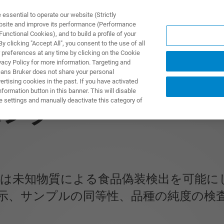
ssential to operate our website (Strictly
ebsite and improve its performance (Performance
unctional Cookies), and to build a profile of your
製品とソリューション
アプリケーション
サービス
 clicking "Accept All", you consent to the use of all
 preferences at any time by clicking on the Cookie
vacy Policy for more information. Targeting and
eans Bruker does not share your personal
rtising cookies in the past. If you have activated
ormation button in this banner. This will disable
e settings and manually deactivate this category of
ニング
ないあるいは未知物質による食品偽装検出を可
示、サンプルの同等性、品種の純度の検