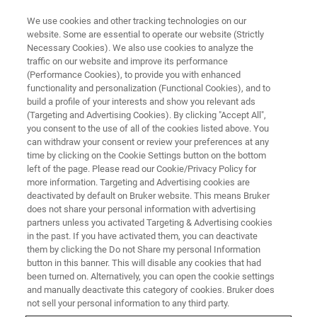
We use cookies and other tracking technologies on our
website. Some are essential to operate our website (Strictly
Necessary Cookies). We also use cookies to analyze the
traffic on our website and improve its performance
BRUKER NANO ANALYTICS PRESENTS:
(Performance Cookies), to provide you with enhanced
배터리 소재 및 공정에 EDS
functionality and personalization (Functional Cookies), and to
(Elemental Mapping)의 최적화
build a profile of your interests and show you relevant ads
(Targeting and Advertising Cookies). By clicking "Accept All",
적용법 소개
you consent to the use of all of the cookies listed above. You
can withdraw your consent or review your preferences at any
time by clicking on the Cookie Settings button on the bottom
left of the page. Please read our Cookie/Privacy Policy for
온디맨드 세션 - 35분
more information. Targeting and Advertising cookies are
deactivated by default on Bruker website. This means Bruker
does not share your personal information with advertising
partners unless you activated Targeting & Advertising cookies
in the past. If you have activated them, you can deactivate
them by clicking the Do not Share my personal Information
button in this banner. This will disable any cookies that had
been turned on. Alternatively, you can open the cookie settings
and manually deactivate this category of cookies. Bruker does
not sell your personal information to any third party.