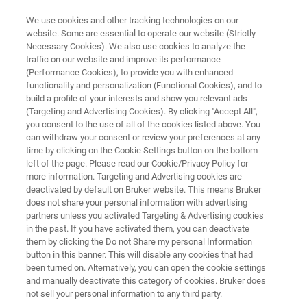
We use cookies and other tracking technologies on our
website. Some are essential to operate our website (Strictly
Necessary Cookies). We also use cookies to analyze the
traffic on our website and improve its performance
ポータブルバイオディテクター
(Performance Cookies), to provide you with enhanced
pBDi
functionality and personalization (Functional Cookies), and to
build a profile of your interests and show you relevant ads
(Targeting and Advertising Cookies). By clicking "Accept All",
you consent to the use of all of the cookies listed above. You
生物学的脅威の軽減のために
can withdraw your consent or review your preferences at any
time by clicking on the Cookie Settings button on the bottom
left of the page. Please read our Cookie/Privacy Policy for
more information. Targeting and Advertising cookies are
deactivated by default on Bruker website. This means Bruker
does not share your personal information with advertising
partners unless you activated Targeting & Advertising cookies
in the past. If you have activated them, you can deactivate
them by clicking the Do not Share my personal Information
button in this banner. This will disable any cookies that had
been turned on. Alternatively, you can open the cookie settings
and manually deactivate this category of cookies. Bruker does
not sell your personal information to any third party.