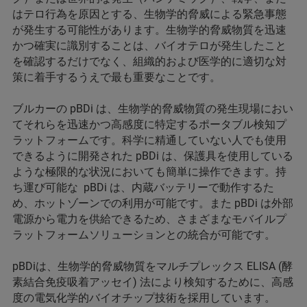
はテロ行為を原因とする、生物学的脅威による緊急事態
が発生する可能性があります。生物学的脅威物質を迅速
かつ確実に識別することは、バイオテロが発生したこと
を確認するだけでなく、組織的および医学的に適切な対
策に着手するうえで最も重要なことです。
ブルカーの pBDi は、生物学的脅威物質の発生現場におい
てそれらを迅速かつ高感度に特定するポータブル検知プ
ラットフォームです。科学に精通していない人でも使用
できるように開発された pBDi は、保護具を使用している
ような極限的な状況においても簡単に操作できます。持
ち運び可能な pBDi は、内蔵バッテリーで動作するた
め、ホットゾーンでの利用が可能です。また pBDi は外部
電源から電力を供給できるため、さまざまなモバイルプ
ラットフォームソリューションとの統合が可能です。
pBDiは、生物学的脅威物質をマルチプレックス ELISA (酵
素結合免疫吸着アッセイ) 法により検知するために、高感
度の電気化学的バイオチップ技術を採用しています。