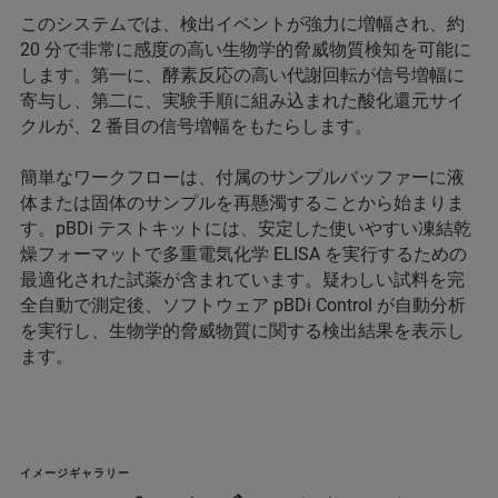
このシステムでは、検出イベントが強力に増幅され、約
20 分で非常に感度の高い生物学的脅威物質検知を可能に
します。第一に、酵素反応の高い代謝回転が信号増幅に
寄与し、第二に、実験手順に組み込まれた酸化還元サイ
クルが、2 番目の信号増幅をもたらします。
簡単なワークフローは、付属のサンプルバッファーに液
体または固体のサンプルを再懸濁することから始まりま
す。pBDi テストキットには、安定した使いやすい凍結乾
燥フォーマットで多重電気化学 ELISA を実行するための
最適化された試薬が含まれています。疑わしい試料を完
全自動で測定後、ソフトウェア pBDi Control が自動分析
を実行し、生物学的脅威物質に関する検出結果を表示し
ます。
イメージギャラリー