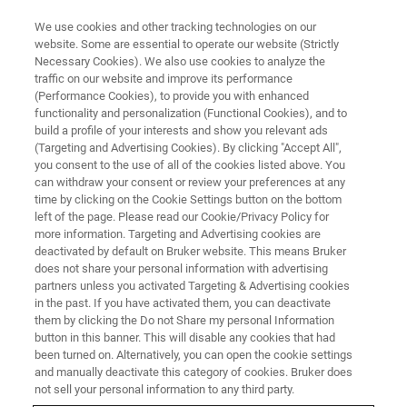
We use cookies and other tracking technologies on our
website. Some are essential to operate our website (Strictly
Necessary Cookies). We also use cookies to analyze the
traffic on our website and improve its performance
(Performance Cookies), to provide you with enhanced
functionality and personalization (Functional Cookies), and to
build a profile of your interests and show you relevant ads
XRF ソリューション
(Targeting and Advertising Cookies). By clicking "Accept All",
POLYMER-QUANT A
you consent to the use of all of the cookies listed above. You
can withdraw your consent or review your preferences at any
time by clicking on the Cookie Settings button on the bottom
left of the page. Please read our Cookie/Privacy Policy for
S8 TIGERによるポリマー中の添加物濃度分析
more information. Targeting and Advertising cookies are
deactivated by default on Bruker website. This means Bruker
does not share your personal information with advertising
partners unless you activated Targeting & Advertising cookies
in the past. If you have activated them, you can deactivate
them by clicking the Do not Share my personal Information
button in this banner. This will disable any cookies that had
been turned on. Alternatively, you can open the cookie settings
and manually deactivate this category of cookies. Bruker does
not sell your personal information to any third party.