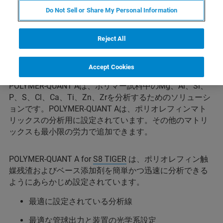
Do Not Sell or Share My Personal Information
Reject All
Accept Cookies
POLYMER-QUANT Aは、ポリマー試料中のMg、Al、Si、
P、S、Cl、Ca、Ti、Zn、Zrを分析するためのソリューシ
ョンです。POLYMER-QUANT Aは、ポリオレフィンマト
リックスの分析用に設定されています。その他のマトリ
ックスも最小限の労力で追加できます。
POLYMER-QUANT A for
S8 TIGER
は、ポリオレフィン触
媒残渣およびベース添加剤を簡単かつ迅速に分析できる
ようにあらかじめ設定されています。
最適に設定されている分析線
最適な管球出力と装置の光学系設定