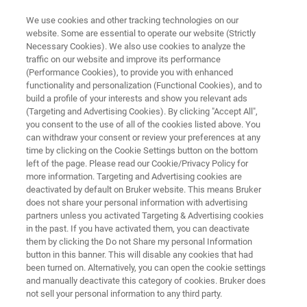
We use cookies and other tracking technologies on our
website. Some are essential to operate our website (Strictly
Necessary Cookies). We also use cookies to analyze the
traffic on our website and improve its performance
IRレーザーによる組織と細胞の
(Performance Cookies), to provide you with enhanced
functionality and personalization (Functional Cookies), and to
イメージング
build a profile of your interests and show you relevant ads
(Targeting and Advertising Cookies). By clicking "Accept All",
you consent to the use of all of the cookies listed above. You
can withdraw your consent or review your preferences at any
比類のないスピードと明瞭さで空間生物学の
time by clicking on the Cookie Settings button on the bottom
研究をより深く
left of the page. Please read our Cookie/Privacy Policy for
more information. Targeting and Advertising cookies are
deactivated by default on Bruker website. This means Bruker
does not share your personal information with advertising
partners unless you activated Targeting & Advertising cookies
in the past. If you have activated them, you can deactivate
them by clicking the Do not Share my personal Information
button in this banner. This will disable any cookies that had
been turned on. Alternatively, you can open the cookie settings
お問い合わせ
 MALDI Imaging
Bruker Solutions
and manually deactivate this category of cookies. Bruker does
not sell your personal information to any third party.