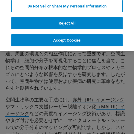
Do Not Sell or Share My Personal Information
空間生物学とは？
Reject All
生体内では、細胞は三次元組織内で相互作用し、集合し
Accept Cookies
ています。細胞の空間的な方向と位置は、その機能、発
達、周囲の環境との相互作用にとって重要です。空間生
物学は、細胞や分子を可視化することに焦点を当て、こ
れらの空間的分布が根本的な生物学的プロセスやメカニ
ズムにどのような影響を及ぼすかを研究します。したが
って、空間生物学は健康および疾病の研究に革命をもた
らすと期待されています。
空間生物学の主要な手法には、
赤外（IR）イメージング
やマトリックス支援レーザー脱離イオン化
（MALDI）イ
メージング
などの高度なイメージング技術があり、標識
やタグ付けを必要とせずに、マイクロメートル・スケー
ルでの分子分布のマッピングが可能です。しかし、スピ