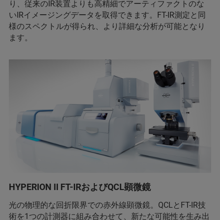
り、従来のIR装置よりも高精細でアーティファクトのな
いIRイメージングデータを取得できます。FT-IR測定と同
様のスペクトルが得られ、より詳細な分析が可能となり
ます。
HYPERION II FT-IRおよびQCL顕微鏡
光の物理的な回折限界での赤外線顕微鏡。QCLとFT-IR技
術を1つの計測器に組み合わせて、新たな可能性を生み出