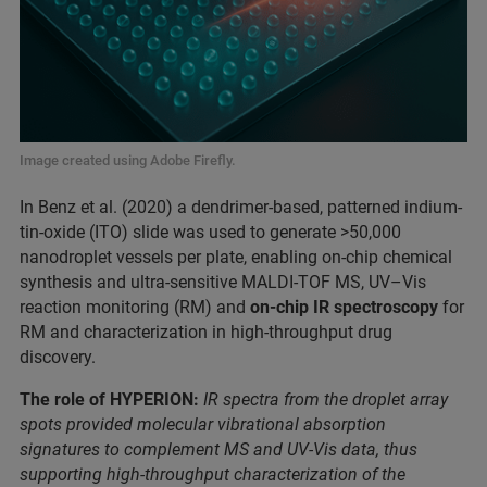
Image created using Adobe Firefly.
In Benz et al. (2020) a dendrimer-based, patterned indium-
tin-oxide (ITO) slide was used to generate >50,000
nanodroplet vessels per plate, enabling on‐chip chemical
synthesis and ultra-sensitive MALDI-TOF MS, UV–Vis
reaction monitoring (RM) and
on-chip IR spectroscopy
for
RM and characterization in high-throughput drug
discovery.
The role of HYPERION:
IR spectra from the droplet array
spots provided molecular vibrational absorption
signatures to complement MS and UV-Vis data, thus
supporting high-throughput characterization of the