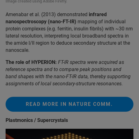
Image created using Adobe Firefly.
Amenabar et al. (2013) demonstrated
infrared
nanospectroscopy (nano-FT-IR)
mapping of individual
protein complexes (e.g. ferritin, insulin fibrils) with ~30 nm
lateral resolution, interpreting local broadband spectra in
the amide I/II region to deduce secondary structure at the
nanoscale.
The role of HYPERION:
FT-IR spectra were acquired as
reference spectra and to compare peak positions and
band shapes with the nano-FT-IR data, thereby supporting
assignments of local secondary-structure resonances.
READ MORE IN NATURE COMM.
Plastmonics / Supercrystals