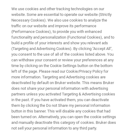
We use cookies and other tracking technologies on our
website. Some are essential to operate our website (Strictly
Necessary Cookies). We also use cookies to analyze the
traffic on our website and improve its performance
研究開発用 FT-IR および QCL 顕微鏡
(Performance Cookies), to provide you with enhanced
HYPERION II
functionality and personalization (Functional Cookies), and to
build a profile of your interests and show you relevant ads
(Targeting and Advertising Cookies). By clicking "Accept All",
you consent to the use of all of the cookies listed above. You
HYPERION II は、柔軟な拡張性を備える研究
can withdraw your consent or review your preferences at any
開発用の多目的FT-IR顕微鏡であり、さらに
time by clicking on the Cookie Settings button on the bottom
left of the page. Please read our Cookie/Privacy Policy for
QCL 赤外レーザーによるイメージング機能を
more information. Targeting and Advertising cookies are
1つの装置に組み込むことが可能です。
deactivated by default on Bruker website. This means Bruker
does not share your personal information with advertising
partners unless you activated Targeting & Advertising cookies
in the past. If you have activated them, you can deactivate
them by clicking the Do not Share my personal Information
button in this banner. This will disable any cookies that had
been turned on. Alternatively, you can open the cookie settings
and manually deactivate this category of cookies. Bruker does
not sell your personal information to any third party.