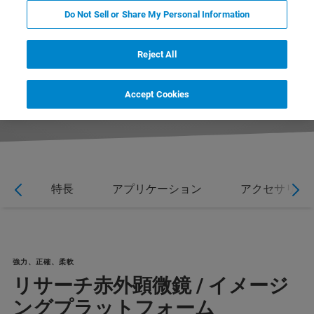
Do Not Sell or Share My Personal Information
Reject All
Accept Cookies
イト
特長
アプリケーション
アクセサリー
強力、正確、柔軟
リサーチ赤外顕微鏡 / イメージ
ングプラットフォーム