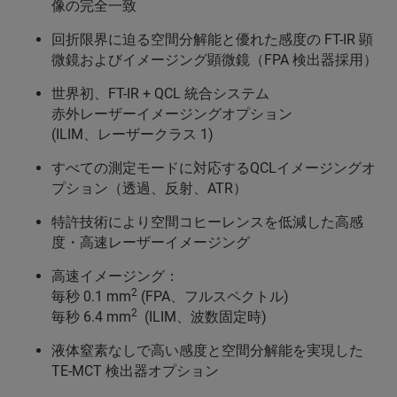
像の完全一致
回折限界に迫る空間分解能と優れた感度の FT-IR 顕
微鏡およびイメージング顕微鏡（FPA 検出器採用）
世界初、FT-IR + QCL 統合システム
赤外レーザーイメージングオプション
(ILIM、レーザークラス 1)
すべての測定モードに対応するQCLイメージングオ
プション（透過、反射、ATR）
特許技術により空間コヒーレンスを低減した高感
度・高速レーザーイメージング
高速イメージング：
2
毎秒 0.1 mm
(FPA、フルスペクトル)
2
毎秒 6.4 mm
(ILIM、波数固定時)
液体窒素なしで高い感度と空間分解能を実現した
TE-MCT 検出器オプション