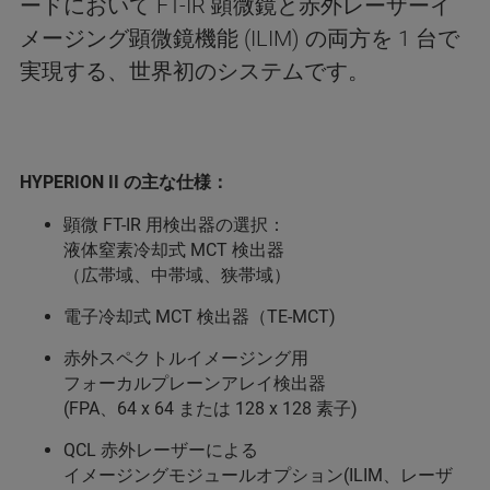
ードにおいて FT-IR 顕微鏡と赤外レーザーイ
メージング顕微鏡機能 (ILIM) の両方を 1 台で
実現する、世界初のシステムです。
HYPERION II の主な仕様：
顕微 FT-IR 用検出器の選択：
液体窒素冷却式 MCT 検出器
（広帯域、中帯域、狭帯域）
電子冷却式 MCT 検出器（TE-MCT)
赤外スペクトルイメージング用
フォーカルプレーンアレイ検出器
(FPA、64 x 64 または 128 x 128 素子)
QCL 赤外レーザーによる
イメージングモジュールオプション(ILIM、レーザ