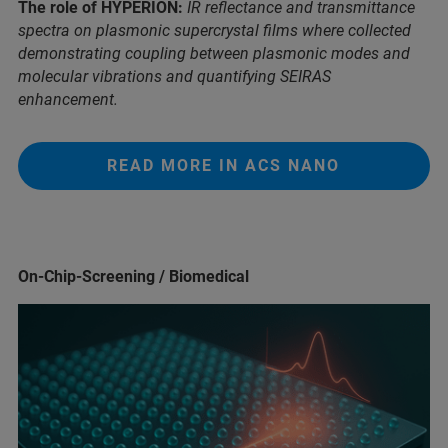
The role of HYPERION:
IR reflectance and transmittance
spectra on plasmonic supercrystal films where collected
demonstrating coupling between plasmonic modes and
molecular vibrations and quantifying SEIRAS
enhancement.
READ MORE IN ACS NANO
On-Chip-Screening / Biomedical