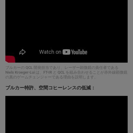
ブルカーの QCL 開発担当であり、レーザー顕微鏡の責任者である
Niels Kroeger-Lui は、FT-IR と QCL を組み合わせることが赤外線顕微鏡
の真のゲームチェンジャーである理由を説明します。
ブルカー特許、空間コヒーレンスの低減：