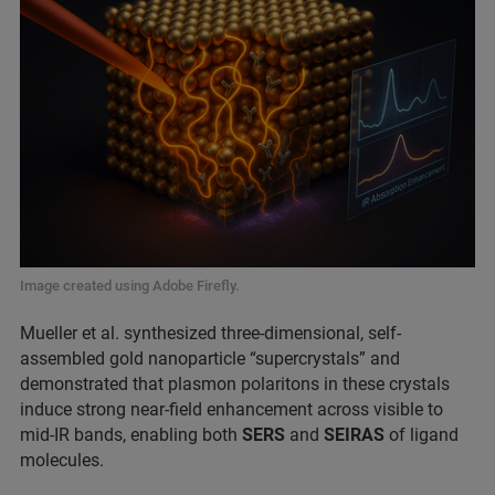
Image created using Adobe Firefly.
Mueller et al. synthesized three-dimensional, self-
assembled gold nanoparticle “supercrystals” and
demonstrated that plasmon polaritons in these crystals
induce strong near-field enhancement across visible to
mid-IR bands, enabling both
SERS
and
SEIRAS
of ligand
molecules.