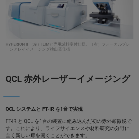
HYPERION II （左）ILIMと専用試料室付仕様、（右）フォーカルプレ
ーンアレイイメージング検出器仕様
QCL 赤外レーザーイメージング
QCL システムと FT-IR を1台で実現
FT-IR と QCL を1台の装置に組み込んだ初の赤外顕微鏡で
す。これにより、ライフサイエンスや材料研究の分野に
全く新しい扉を開くことができます。