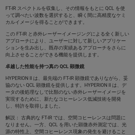
FT-IR スペクトルを収集し、その情報をもとに QCL を使
って調べたい波数を選択すると、瞬く間に高精度なケミ
カルイメージを得ることができます。
この FT-IR と赤外レーザーイメージングによる全く新しい
アプローチにより、ユーザーに対して新しいアプリケー
ションを生み出し、既存の実績あるアプローチをさらに
向上させることができる機能を提供します。
卓越した性能を持つ真の QCL 顕微鏡
HYPERION II は、最先端の FT-IR 顕微鏡でありながら、妥
協のない QCL 顕微鏡を提供します。HYPERION II は、デ
ータの後処理なしで比類のない赤外レーザーイメージを
実現するために、新たなコヒーレンス低減技術を開発
し、特許を取得しました。
解説： 古典的な FT-IR では、空間コヒーレンスは問題に
なりません。一方、QCL を用いた顕微赤外測定では、光
源の特性上、空間コヒーレンス現象の発生を避けること