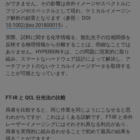
ができません。その影響は赤外イメージやスペクトルに
フリンジやスペックルとして現れ、ケミカルイメージン
グ解析の妨害となります（参照： DOI:
10.1002/jbio.201800015
）。
実際、試料に関する化学情報を、散乱光子の位相関係を
反映する物理情報から分離することは、些細なことでは
ありません。HYPERION II は、この問題に現実的に取り
組み、スマートなハードウェア設計によって解決し、ア
ーチファクトのないケミカルイメージデータを取得する
ことが可能となっています。
FT-IR と QCL 分光法の比較
両者を比較すると、同じ作業を同じようにこなせると思
われがちですが、これはよくある誤解です。FT-IR と赤外
レーザーイメージングにはそれぞれ異なる利点があり、
両者を実用的に組み合わせることで初めて最高の結果を
得ることができます。