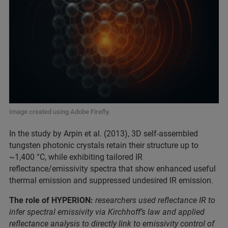
Image created using Adobe Firefly.
In the study by Arpin et al. (2013), 3D self-assembled
tungsten photonic crystals retain their structure up to
~1,400 °C, while exhibiting tailored IR
reflectance/emissivity spectra that show enhanced useful
thermal emission and suppressed undesired IR emission.
The role of HYPERION:
researchers used reflectance IR to
infer spectral emissivity via Kirchhoff’s law and applied
reflectance analysis to directly link to emissivity control of