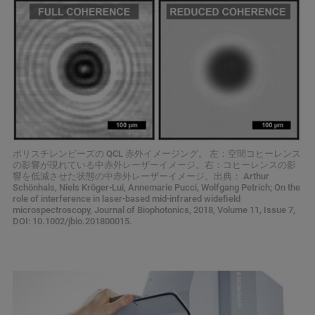
ポリスチレンビーズの QCL 赤外イメージング。 左：空間コヒーレンス
の影響が現れている中赤外レーザーイメージ。右：コヒーレンスの影
響を低減させた状態の中赤外レーザーイメージ。出典： Arthur
Schönhals, Niels Kröger-Lui, Annemarie Pucci, Wolfgang Petrich; On the
role of interference in laser-based mid-infrared widefield
microspectroscopy, Journal of Biophotonics, 2018, Volume 11, Issue 7,
DOI: 10.1002/jbio.201800015.