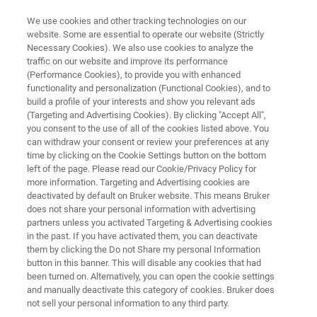
We use cookies and other tracking technologies on our
website. Some are essential to operate our website (Strictly
Necessary Cookies). We also use cookies to analyze the
traffic on our website and improve its performance
食品向けのNMR & ESRソリューション
(Performance Cookies), to provide you with enhanced
食品のスクリーニング
functionality and personalization (Functional Cookies), and to
build a profile of your interests and show you relevant ads
(Targeting and Advertising Cookies). By clicking "Accept All",
you consent to the use of all of the cookies listed above. You
FoodScreenerは、予測できないあるいは未知
can withdraw your consent or review your preferences at any
物質による食品偽装検出を可能にします。複
time by clicking on the Cookie Settings button on the bottom
left of the page. Please read our Cookie/Privacy Policy for
雑な統計モデルにより、原産地の真正性、製
more information. Targeting and Advertising cookies are
造工程管理、偽装表示、サンプルの同等性、
deactivated by default on Bruker website. This means Bruker
does not share your personal information with advertising
品種の純度の検査ができます。
partners unless you activated Targeting & Advertising cookies
in the past. If you have activated them, you can deactivate
them by clicking the Do not Share my personal Information
button in this banner. This will disable any cookies that had
been turned on. Alternatively, you can open the cookie settings
and manually deactivate this category of cookies. Bruker does
not sell your personal information to any third party.