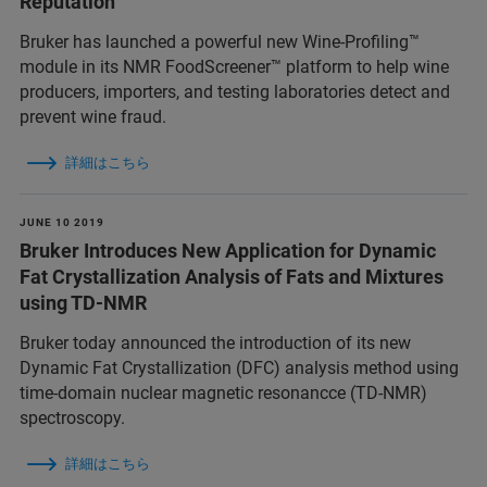
Reputation
Bruker has launched a powerful new Wine-Profiling™
module in its NMR FoodScreener™ platform to help wine
producers, importers, and testing laboratories detect and
prevent wine fraud.
詳細はこちら
JUNE 10 2019
Bruker Introduces New Application for Dynamic
Fat Crystallization Analysis of Fats and Mixtures
using TD-NMR
Bruker today announced the introduction of its new
Dynamic Fat Crystallization (DFC) analysis method using
time-domain nuclear magnetic resonancce (TD-NMR)
spectroscopy.
詳細はこちら