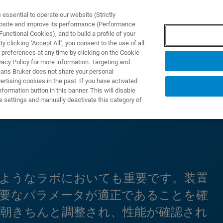
ssential to operate our website (Strictly
ebsite and improve its performance (Performance
unctional Cookies), and to build a profile of your
製品とソリューション
アプリケーション
サービス
 clicking "Accept All", you consent to the use of all
 preferences at any time by clicking on the Cookie
vacy Policy for more information. Targeting and
eans Bruker does not share your personal
rtising cookies in the past. If you have activated
ormation button in this banner. This will disable
e settings and manually deactivate this category of
のようなラボにおいても重要です。装置
主要なパラメータが適正であることを確
毎朝きちんと調整され、性能が確認され