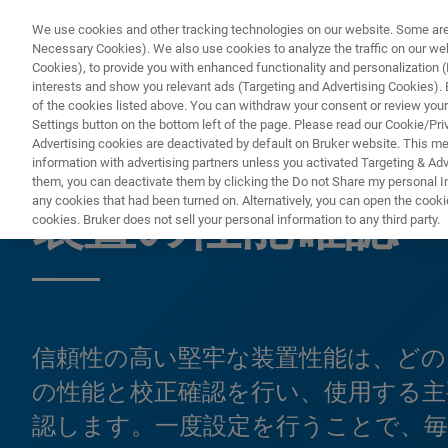
We use cookies and other tracking technologies on our website. Some are e
Necessary Cookies). We also use cookies to analyze the traffic on our w
Cookies), to provide you with enhanced functionality and personalization (F
interests and show you relevant ads (Targeting and Advertising Cookies). By
of the cookies listed above. You can withdraw your consent or review your
Settings button on the bottom left of the page. Please read our Cookie/Pri
Advertising cookies are deactivated by default on Bruker website. This m
information with advertising partners unless you activated Targeting & Adve
磁気共鳴
them, you can deactivate them by clicking the Do not Share my personal Inf
any cookies that had been turned on. Alternatively, you can open the cooki
装置の性能確認
cookies. Bruker does not sell your personal information to any third party.
信頼性の高い堅牢な装置性能は、ど
の性能と校正確認を行い、使用する
認します。一度設定を行うことで、