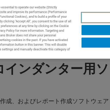
ssential to operate our website (Strictly
ebsite and improve its performance (Performance
unctional Cookies), and to build a profile of your
製品とソリューション
アプリケーション
サービス
 clicking "Accept All", you consent to the use of all
 preferences at any time by clicking on the Cookie
vacy Policy for more information. Targeting and
eans Bruker does not share your personal
rtising cookies in the past. If you have activated
ormation button in this banner. This will disable
e settings and manually deactivate this category of
ンダンター用ソフト -
フ作成、およびレポート作成ソフトウェア