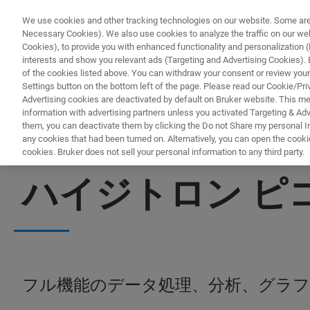
We use cookies and other tracking technologies on our website. Some are e
Necessary Cookies). We also use cookies to analyze the traffic on our w
Cookies), to provide you with enhanced functionality and personalization (F
interests and show you relevant ads (Targeting and Advertising Cookies). By
of the cookies listed above. You can withdraw your consent or review your
Settings button on the bottom left of the page. Please read our Cookie/Pri
Advertising cookies are deactivated by default on Bruker website. This m
information with advertising partners unless you activated Targeting & Adve
them, you can deactivate them by clicking the Do not Share my personal Inf
any cookies that had been turned on. Alternatively, you can open the cooki
cookies. Bruker does not sell your personal information to any third party.
IN-SITUメカニカル・テスト
ハイジトロン ピコイ
フル機能のデータ処理、分析、グラ