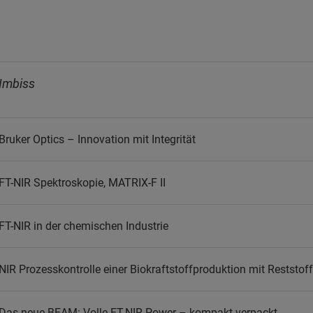
Imbiss
Bruker Optics – Innovation mit Integrität
FT-NIR Spektroskopie, MATRIX-F II
FT-NIR in der chemischen Industrie
NIR Prozesskontrolle einer Biokraftstoffproduktion mit Reststof
Das neue BEAM: Volle FT-NIR-Power – kompakt verpackt