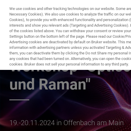
We use cookies and other tracking technologies on our website. Some are e
Necessary Cookies). We also use cookies to analyze the traffic on our w
Cookies), to provide you with enhanced functionality and personalization (F
interests and show you relevant ads (Targeting and Advertising Cookies). By
of the cookies listed above. You can withdraw your consent or review your
Settings button on the bottom left of the page. Please read our Cookie/Pri
Advertising cookies are deactivated by default on Bruker website. This m
information with advertising partners unless you activated Targeting & Adve
MOLEKÜLSPEKTROSKOPIE
them, you can deactivate them by clicking the Do not Share my personal Inf
any cookies that had been turned on. Alternatively, you can open the cooki
Workshop "Optisc
cookies. Bruker does not sell your personal information to any third party.
und Raman"
19.-20.11.2024 in Offenbach am Main