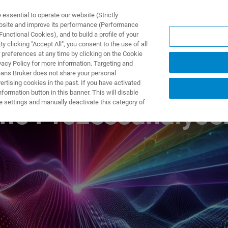
ssential to operate our website (Strictly
ebsite and improve its performance (Performance
unctional Cookies), and to build a profile of your
제품 및 솔루션
응용 분
 clicking "Accept All", you consent to the use of all
 preferences at any time by clicking on the Cookie
vacy Policy for more information. Targeting and
eans Bruker does not share your personal
rtising cookies in the past. If you have activated
ormation button in this banner. This will disable
e settings and manually deactivate this category of
he Prozessanalysen