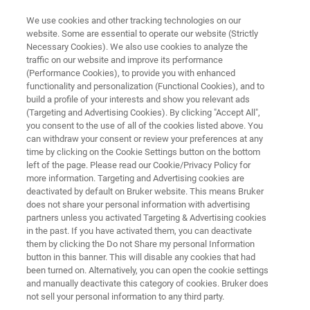
We use cookies and other tracking technologies on our
website. Some are essential to operate our website (Strictly
Necessary Cookies). We also use cookies to analyze the
traffic on our website and improve its performance
스탠드오프 검출기
(Performance Cookies), to provide you with enhanced
라이드플러스
functionality and personalization (Functional Cookies), and to
build a profile of your interests and show you relevant ads
(Targeting and Advertising Cookies). By clicking "Accept All",
you consent to the use of all of the cookies listed above. You
RAPIDplus 와 RAPIDplus 제어 소프트웨어 (비
can withdraw your consent or review your preferences at any
디오 오버레이 모드)
time by clicking on the Cookie Settings button on the bottom
left of the page. Please read our Cookie/Privacy Policy for
more information. Targeting and Advertising cookies are
deactivated by default on Bruker website. This means Bruker
does not share your personal information with advertising
partners unless you activated Targeting & Advertising cookies
in the past. If you have activated them, you can deactivate
them by clicking the Do not Share my personal Information
button in this banner. This will disable any cookies that had
been turned on. Alternatively, you can open the cookie settings
and manually deactivate this category of cookies. Bruker does
not sell your personal information to any third party.