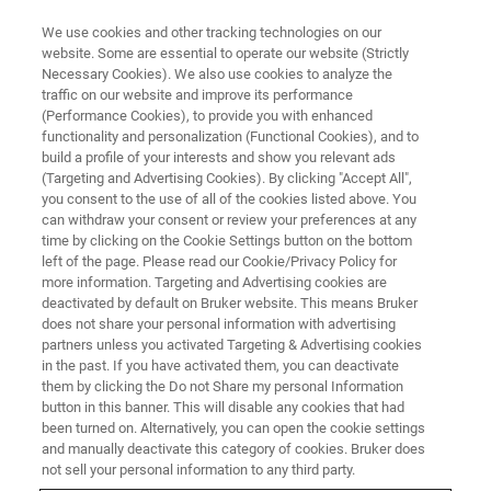
We use cookies and other tracking technologies on our
website. Some are essential to operate our website (Strictly
Necessary Cookies). We also use cookies to analyze the
traffic on our website and improve its performance
(Performance Cookies), to provide you with enhanced
functionality and personalization (Functional Cookies), and to
build a profile of your interests and show you relevant ads
나노 스케일 적외선 분광법
(Targeting and Advertising Cookies). By clicking "Accept All",
나노 스케일 열 분석
you consent to the use of all of the cookies listed above. You
can withdraw your consent or review your preferences at any
time by clicking on the Cookie Settings button on the bottom
left of the page. Please read our Cookie/Privacy Policy for
브루커가 개척한 나노열 분석은 AFM과 통합됩
more information. Targeting and Advertising cookies are
니다.
deactivated by default on Bruker website. This means Bruker
does not share your personal information with advertising
partners unless you activated Targeting & Advertising cookies
in the past. If you have activated them, you can deactivate
them by clicking the Do not Share my personal Information
button in this banner. This will disable any cookies that had
브루커가 개척한 나노열 분석(나노TA)은 AFM과 통합되는
been turned on. Alternatively, you can open the cookie settings
모듈로 사용할 수 있습니다. 전 세계 수백 개의 실험실이 나
and manually deactivate this category of cookies. Bruker does
노TA를 사용하여 기존의 열 분석의 한계를 뛰어넘어 다음
not sell your personal information to any third party.