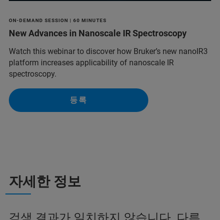
ON-DEMAND SESSION | 60 MINUTES
New Advances in Nanoscale IR Spectroscopy
Watch this webinar to discover how Bruker’s new nanoIR3
platform increases applicability of nanoscale IR
spectroscopy.
등록
자세한 정보
검색 결과가 일치하지 않습니다. 다른