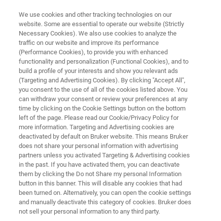
We use cookies and other tracking technologies on our
website. Some are essential to operate our website (Strictly
Necessary Cookies). We also use cookies to analyze the
traffic on our website and improve its performance
ATOMIC FORCE MICROSCOPE
(Performance Cookies), to provide you with enhanced
MultiMode 8-HR
functionality and personalization (Functional Cookies), and to
build a profile of your interests and show you relevant ads
(Targeting and Advertising Cookies). By clicking "Accept All",
you consent to the use of all of the cookies listed above. You
세계에서 가장 확장성이 있는 고해상도 AFM
can withdraw your consent or review your preferences at any
time by clicking on the Cookie Settings button on the bottom
left of the page. Please read our Cookie/Privacy Policy for
more information. Targeting and Advertising cookies are
deactivated by default on Bruker website. This means Bruker
does not share your personal information with advertising
partners unless you activated Targeting & Advertising cookies
in the past. If you have activated them, you can deactivate
them by clicking the Do not Share my personal Information
button in this banner. This will disable any cookies that had
been turned on. Alternatively, you can open the cookie settings
and manually deactivate this category of cookies. Bruker does
not sell your personal information to any third party.