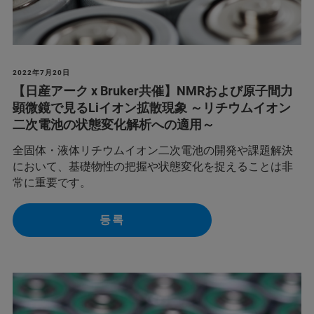
2022年7月20日
【日産アーク x Bruker共催】NMRおよび原子間力
顕微鏡で見るLiイオン拡散現象 ～リチウムイオン
二次電池の状態変化解析への適用～
全固体・液体リチウムイオン二次電池の開発や課題解決
において、基礎物性の把握や状態変化を捉えることは非
常に重要です。
등록