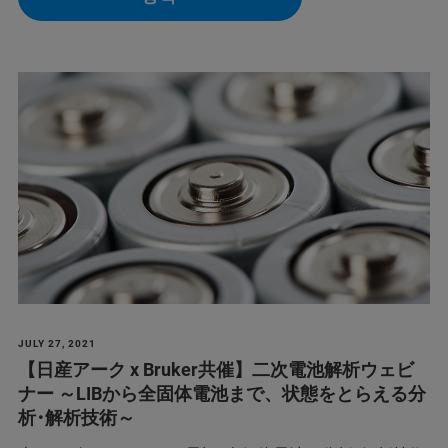
JULY 27, 2021
【日産アーク x Bruker共催】二次電池解析ウェビ
ナー ～LIBから全固体電池まで、状態をとらえる分
析･解析技術～