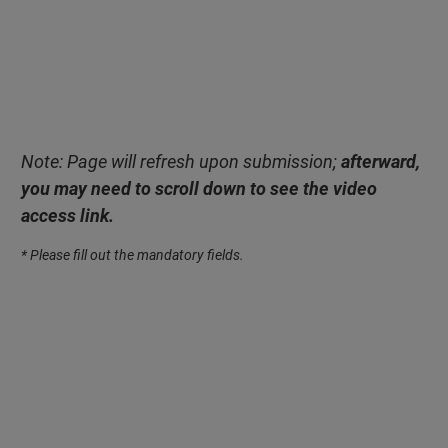
Note: Page will refresh upon submission;
afterward,
you may need to scroll down to see the video
access link.
* Please fill out the mandatory fields.