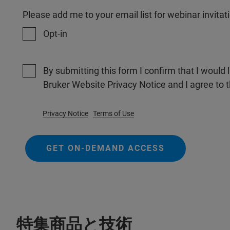
Please add me to your email list for webinar invit
Opt-in
By submitting this form I confirm that I would 
Bruker Website Privacy Notice and I agree to 
Privacy Notice
Terms of Use
GET ON-DEMAND ACCESS
特集商品と技術