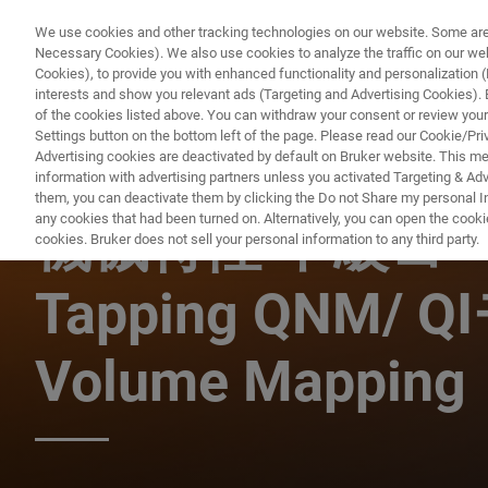
We use cookies and other tracking technologies on our website. Some are e
Necessary Cookies). We also use cookies to analyze the traffic on our w
Cookies), to provide you with enhanced functionality and personalization (F
PR
interests and show you relevant ads (Targeting and Advertising Cookies). By
of the cookies listed above. You can withdraw your consent or review your
Settings button on the bottom left of the page. Please read our Cookie/Pri
Advertising cookies are deactivated by default on Bruker website. This m
information with advertising partners unless you activated Targeting & Adve
AFM ウェビナー
them, you can deactivate them by clicking the Do not Share my personal Inf
any cookies that had been turned on. Alternatively, you can open the cooki
機械特性 中級コース 
cookies. Bruker does not sell your personal information to any third party.
Tapping QNM/ Q
Volume Mapping