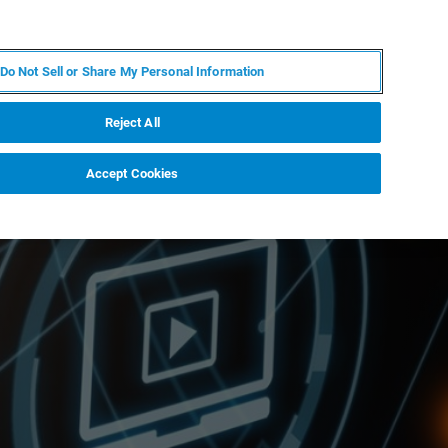
PL
MY BRUKER
SKONTAKTUJ SIĘ Z EKSPERTEM
Do Not Sell or Share My Personal Information
DOMOŚCI I WYDARZENIA
O NAS
KARIERA
Reject All
Accept Cookies