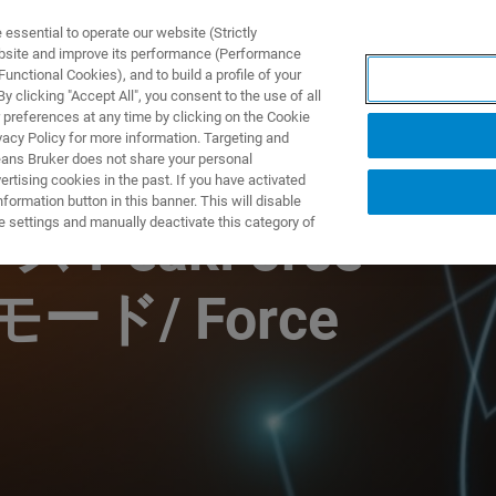
ssential to operate our website (Strictly
ebsite and improve its performance (Performance
unctional Cookies), and to build a profile of your
ODUKTY I ROZWIĄZANIA
APLIKACJE
SERWIS
WIA
 clicking "Accept All", you consent to the use of all
 preferences at any time by clicking on the Cookie
vacy Policy for more information. Targeting and
eans Bruker does not share your personal
rtising cookies in the past. If you have activated
ormation button in this banner. This will disable
e settings and manually deactivate this category of
PeakForce
Iモード/ Force