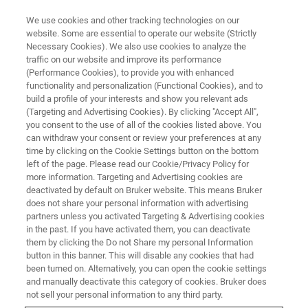
We use cookies and other tracking technologies on our
website. Some are essential to operate our website (Strictly
Necessary Cookies). We also use cookies to analyze the
traffic on our website and improve its performance
Teledetekcja
(Performance Cookies), to provide you with enhanced
functionality and personalization (Functional Cookies), and to
build a profile of your interests and show you relevant ads
(Targeting and Advertising Cookies). By clicking "Accept All",
you consent to the use of all of the cookies listed above. You
can withdraw your consent or review your preferences at any
time by clicking on the Cookie Settings button on the bottom
left of the page. Please read our Cookie/Privacy Policy for
more information. Targeting and Advertising cookies are
deactivated by default on Bruker website. This means Bruker
does not share your personal information with advertising
partners unless you activated Targeting & Advertising cookies
in the past. If you have activated them, you can deactivate
Teledetekcja
them by clicking the Do not Share my personal Information
button in this banner. This will disable any cookies that had
been turned on. Alternatively, you can open the cookie settings
and manually deactivate this category of cookies. Bruker does
Bruker Optics oferuje szeroką gamę systemów
not sell your personal information to any third party.