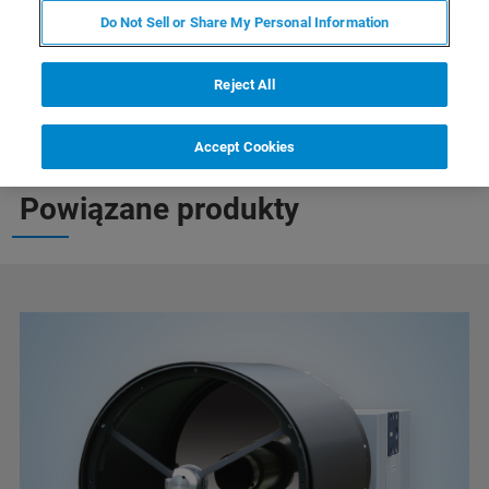
teledetekcji opartych na FT-IR do identyfikacji i
Do Not Sell or Share My Personal Information
analizy ilościowej gazów, nawet z dużych
odległości.
Reject All
Accept Cookies
TELEDETEKCJA
Powiązane produkty