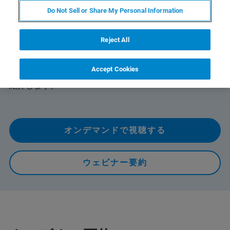
Do Not Sell or Share My Personal Information
In-situナノインデンテーションシステムはナノスケールの
構造が応力によりどのように変形するかをリアルタイム
で観察できるだけではなく、SEM・TEMの分析技術を組
Reject All
み合わせることでより複合的な現象の解析が可能です。
その分析技術の基礎と、SEM・TEM中におけるナノスケ
Accept Cookies
ールのin-situ機械的特性評価試験の事例を分かりやすくご
紹介します。
オンデマンドで視聴する
ウェビナー要約