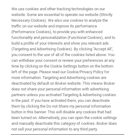
We use cookies and other tracking technologies on our
website. Some are essential to operate our website (Strictly
Necessary Cookies). We also use cookies to analyze the
traffic on our website and improve its performance
ナノメカニカル試験 ウェビナー
(Performance Cookies), to provide you with enhanced
In-situナノ機械的特性評価の基
functionality and personalization (Functional Cookies), and to
礎ウェビナー ～ナノスケールの
build a profile of your interests and show you relevant ads
(Targeting and Advertising Cookies). By clicking "Accept All",
試験をSEM・TEM中で見て分か
you consent to the use of all of the cookies listed above. You
can withdraw your consent or review your preferences at any
る！
time by clicking on the Cookie Settings button on the bottom
left of the page. Please read our Cookie/Privacy Policy for
more information. Targeting and Advertising cookies are
deactivated by default on Bruker website. This means Bruker
does not share your personal information with advertising
partners unless you activated Targeting & Advertising cookies
in the past. If you have activated them, you can deactivate
them by clicking the Do not Share my personal Information
button in this banner. This will disable any cookies that had
been turned on. Alternatively, you can open the cookie settings
and manually deactivate this category of cookies. Bruker does
not sell your personal information to any third party.