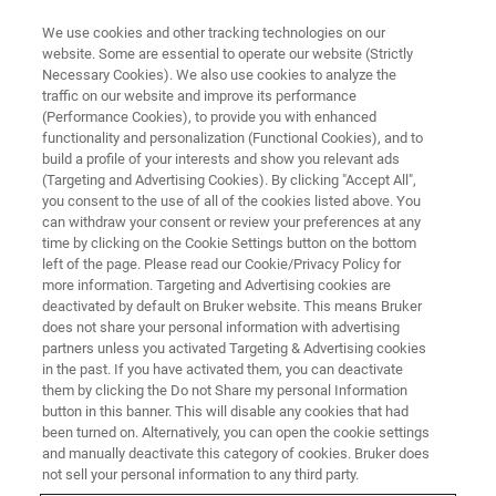
We use cookies and other tracking technologies on our
website. Some are essential to operate our website (Strictly
Necessary Cookies). We also use cookies to analyze the
traffic on our website and improve its performance
ナノメカニカル試験 ウェビナー
(Performance Cookies), to provide you with enhanced
高分子薄膜・微小材料の粘弾性
functionality and personalization (Functional Cookies), and to
ウェビナー ～ナノスケールの動
build a profile of your interests and show you relevant ads
(Targeting and Advertising Cookies). By clicking "Accept All",
的粘弾性挙動解析技術のご紹介
you consent to the use of all of the cookies listed above. You
can withdraw your consent or review your preferences at any
～
time by clicking on the Cookie Settings button on the bottom
left of the page. Please read our Cookie/Privacy Policy for
more information. Targeting and Advertising cookies are
deactivated by default on Bruker website. This means Bruker
does not share your personal information with advertising
partners unless you activated Targeting & Advertising cookies
in the past. If you have activated them, you can deactivate
them by clicking the Do not Share my personal Information
button in this banner. This will disable any cookies that had
been turned on. Alternatively, you can open the cookie settings
and manually deactivate this category of cookies. Bruker does
not sell your personal information to any third party.