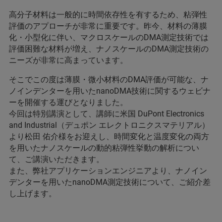
高分子材料は一般的に時間依存性を有するため、粘弾性
評価のアプローチが非常に重要です。昨今、材料の薄膜
化・小型化に伴い、マクロスケールのDMA測定技術では
評価困難な材料が増え、ナノスケールのDMA測定技術の
ニーズが非常に高まっています。
そこでこの度は薄膜・微小材料のDMA評価が可能な、ナ
ノインデンターを用いたnanoDMA技術に関するウェビナ
ーを開催する運びとなりました。
今回は特別講演として、講師に米国 DuPont Electronics
and Industrial（デュポン エレクトロニクスマテリアル）
より松田 佑介様をお迎えし、時間変化と温度変化の両方
を用いたナノスケールの動的粘弾性挙動の解析につい
て、ご講演いただきます。
また、弊社アプリケーションエンジニアより、ナノイン
デンターを用いたnanoDMA測定技術について、ご紹介差
し上げます。