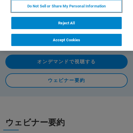
Do Not Sell or Share My Personal Information
本ウェビナーでは特別講演として、時間変化と温度変化
の両方を用いたナノスケールの動的粘弾性挙動の解析に
ついて、ご講演いただくほか、ブルカーよりナノインデ
Reject All
ンテーションの幅広い活用事例を紹介いたします。（42
分）
Accept Cookies
オンデマンドで視聴する
ウェビナー要約
ウェビナー要約