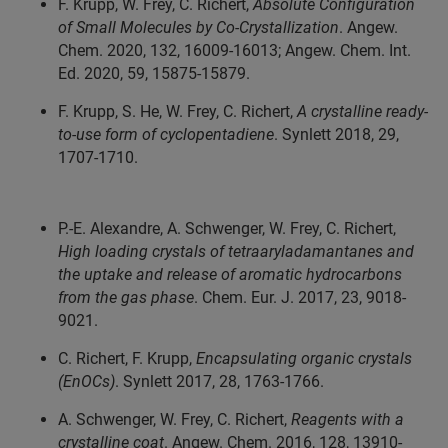
F. Krupp, W. Frey, C. Richert,
Absolute Configuration
of Small Molecules by Co-Crystallization
. Angew.
Chem. 2020, 132, 16009-16013; Angew. Chem. Int.
Ed. 2020, 59, 15875-15879.
F. Krupp, S. He, W. Frey, C. Richert,
A crystalline ready-
to-use form of cyclopentadiene
. Synlett 2018, 29,
1707-1710.
P.-E. Alexandre, A. Schwenger, W. Frey, C. Richert,
High loading crystals of tetraaryladamantanes and
the uptake and release of aromatic hydrocarbons
from the gas phase
. Chem. Eur. J. 2017, 23, 9018-
9021.
C. Richert, F. Krupp,
Encapsulating organic crystals
(EnOCs)
. Synlett 2017, 28, 1763-1766.
A. Schwenger, W. Frey, C. Richert,
Reagents with a
crystalline coat
. Angew. Chem. 2016, 128, 13910-