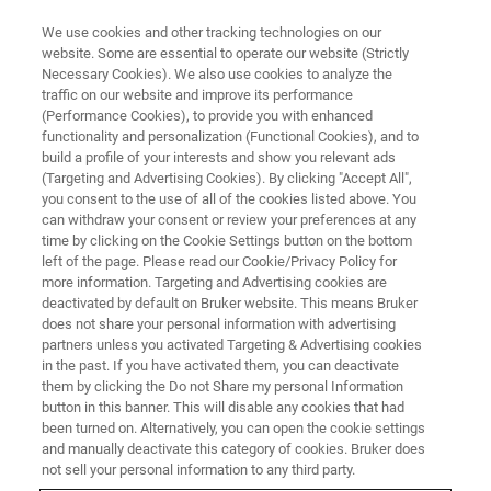
We use cookies and other tracking technologies on our
website. Some are essential to operate our website (Strictly
Necessary Cookies). We also use cookies to analyze the
traffic on our website and improve its performance
DIFRAÇÃO DE RAIOS-X DE CRISTAL ÚNICO (SC-XRD)
(Performance Cookies), to provide you with enhanced
Compostos de haperona para
functionality and personalization (Functional Cookies), and to
cocristalização de orgânicos
build a profile of your interests and show you relevant ads
(Targeting and Advertising Cookies). By clicking "Accept All",
you consent to the use of all of the cookies listed above. You
can withdraw your consent or review your preferences at any
time by clicking on the Cookie Settings button on the bottom
left of the page. Please read our Cookie/Privacy Policy for
more information. Targeting and Advertising cookies are
deactivated by default on Bruker website. This means Bruker
does not share your personal information with advertising
partners unless you activated Targeting & Advertising cookies
in the past. If you have activated them, you can deactivate
them by clicking the Do not Share my personal Information
button in this banner. This will disable any cookies that had
Freqüentemente, em menos de uma hora, nossas
been turned on. Alternatively, you can open the cookie settings
soluções de difração de raios-X de cristal único (SC-XRD)
and manually deactivate this category of cookies. Bruker does
permitem uma análise de estrutura 3D de alta qualidade -
not sell your personal information to any third party.