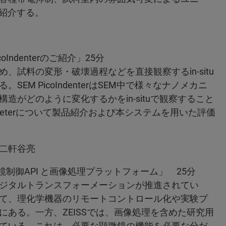
に紹介する。
 PicoIndenterのご紹介」25分
試料の変形・破壊過程などを直接観察するin-situ
M PicoIndenterはSEM中で様々なナノメカニ
がどのように変化するかをin-situで観察すること
ndeterについて製品紹介および本システムを用いた評価
二軒谷亮
SS の顕微鏡制御API と画像処理プラットフォーム」 25分
ジタルトランスフォーメーションが推進されてい
て、理化学機器のリモートコントロール化や実験プ
ある。一方、ZEISSでは、画像処理を含めた研究用
ている。これは、必要な顕微鏡の機能を必要な分だ