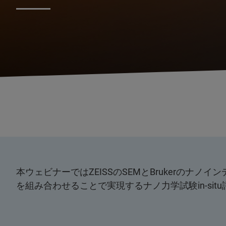
本ウェビナーではZEISSのSEMとBrukerのナ
を組み合わせることで実現するナノ力学試験in-si