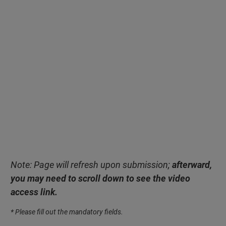
Note: Page will refresh upon submission;
afterward,
you may need to scroll down to see the video
access link.
* Please fill out the mandatory fields.