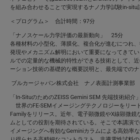
を組み合わせることで実現するナノ力学試験in-si
＜プログラム＞ 合計時間：97分
「ナノスケール力学評価の最新動向」 25分
各種材料の小型化、薄膜化、複合化が進むにつれ、
発現やメカニズム解明において重要になってきてい
ルでの定量的な機械的特性ができる技術として、近
ーション技術の基礎的な概要説明と、最先端でのナ
ブルカージャパン株式会社 ナノ表面計測事業部
「In-SituのためのZEISS Gemini SEM 先端技術紹
世界のFE-SEMイメージングテクノロジーをリードするZE
Familyをリリース。近年、電子顕微鏡やX線顕
ムとしての役割を期待されている。そこで本講演ではNew G
イメージングへ有効なGeminiカラムによる高効
り得られる高精細なコントラスト、非導電性試料の