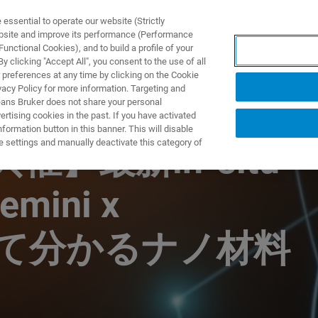
ssential to operate our website (Strictly
ebsite and improve its performance (Performance
unctional Cookies), and to build a profile of your
NGEN
ANWENDUNGEN
SERVICE
NEUIGKEITEN &
 clicking "Accept All", you consent to the use of all
 preferences at any time by clicking on the Cookie
vacy Policy for more information. Targeting and
eans Bruker does not share your personal
rtising cookies in the past. If you have activated
ormation button in this banner. This will disable
e settings and manually deactivate this category of
er共催】最新in-situ
ini x
rで見て分かるナノ材料