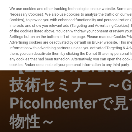
We use cookies and other tracking technologies on our website. Some are e
Necessary Cookies). We also use cookies to analyze the traffic on our w
Cookies), to provide you with enhanced functionality and personalization (F
PRODUKTE & LÖSU
interests and show you relevant ads (Targeting and Advertising Cookies). By
of the cookies listed above. You can withdraw your consent or review your
Settings button on the bottom left of the page. Please read our Cookie/Pri
Advertising cookies are deactivated by default on Bruker website. This m
information with advertising partners unless you activated Targeting & Adve
ナノメカニカル試験 ウェビナー
them, you can deactivate them by clicking the Do not Share my personal Inf
any cookies that had been turned on. Alternatively, you can open the cooki
【ZEISS x Bruk
cookies. Bruker does not sell your personal information to any third party.
技術セミナー ～Gem
PicoIndente
物性～