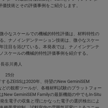
tu評価技術とその評価事例をご紹介します。
微小なスケールでの機械的特性評価は、材料特性の
る。ナノインデンテーション技術は、微小なスケー
年注目を浴びている。本発表では、ナノインデンテ
ノスケールの機械的特性評価事例を紹介する。
 長谷川勇人
介」 25分
ISSは2020年、待望のNew GeminiSEM
微鏡などの観察ツールが、各種材料試験のプラットフォー
eminiSEM Familyの最新機能の中でもIn-Situ
率な発生電子の収集と理にかなった電子の選択検出によ
各種帯電抑制、試料室内の雰囲気可変によるユニー