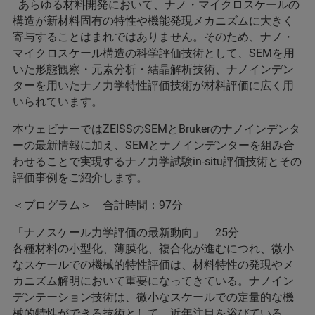
あらゆる材料開発において、ナノ・マイクロスケールの
構造が新材料固有の特性や機能発現メカニズムに大きく
寄与することはまれではありません。そのため、ナノ・
マイクロスケール構造の科学評価技術として、SEMを用
いた形態観察・元素分析・結晶解析技術、ナノインデン
ターを用いたナノ力学特性評価技術が材料評価に広く用
いられています。
本ウェビナーではZEISSのSEMとBrukerのナノインデンタ
ーの最新情報に加え、SEMとナノインデンターを組み合
わせることで実現するナノ力学試験in-situ評価技術とその
評価事例をご紹介します。
＜プログラム＞ 合計時間：97分
「ナノスケール力学評価の最新動向」 25分
各種材料の小型化、薄膜化、複合化が進むにつれ、微小
なスケールでの機械的特性評価は、材料特性の発現やメ
カニズム解明において重要になってきている。ナノイン
デンテーション技術は、微小なスケールでの定量的な機
械的特性ができる技術として、近年注目を浴びている。