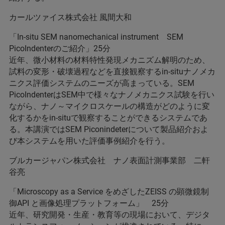
カールツァイス株式会社 風間大和
「In-situ SEM nanomechanical instrument SEM
PicoIndenterのご紹介」25分
近年、微小材料の材料特性発現メカニズム解明のため、
試料の変形・破壊過程などを直接観察するin-situナノメカ
ニクス評価システムのニーズが高まっている。SEM
PicoIndenterはSEM中で様々なナノメカニクス試験を行い
ながら、ナノ～マイクロスケールの構造がどのように変
化するかをin-situで観察することができるシステムであ
る。本講演ではSEM Piconindeterについて製品紹介およ
び本システムを用いた評価事例紹介を行う。
ブルカージャパン株式会社 ナノ表面計測事業部 二軒
谷亮
「Microscopy as a Service をめざしたZEISS の顕微鏡制
御API と画像処理プラットフォーム」 25分
近年、研究開発・生産・教育等の現場において、デジタ