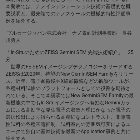
本発表では、ナノインデンテーション技術の基礎的な概
要説明と、最先端でのナノスケールの機械的特性評価事
例を紹介する。
ブルカージャパン株式会社 ナノ表面計測事業部 長谷
川勇人
「In-SituのためのZEISS Gemini SEM 先端技術紹介」 25
分
世界のFE-SEMイメージングテクノロジーをリードする
ZEISSは2020年、待望のNew GeminiSEM Familyをリリー
ス。近年、電子顕微鏡やX線顕微鏡などの観察ツールが、
各種材料試験のプラットフォームとしての役割を期待さ
れている。そこで本講演ではNew GeminiSEM Familyの最
新機能の中でもIn-Situイメージングへ有効なGeminiカラ
ムによる高効率な発生電子の収集と理にかなった電子の
選択検出により得られる高精細なコントラスト、非導電
性試料の各種帯電抑制、試料室内の雰囲気可変によるユ
ニークで独自の基幹技術を最新のApplication事例と共に
紹介する。