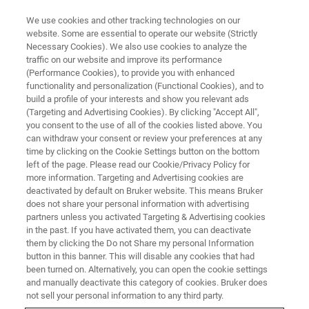
We use cookies and other tracking technologies on our
website. Some are essential to operate our website (Strictly
Necessary Cookies). We also use cookies to analyze the
traffic on our website and improve its performance
ナノメカニカル試験 ウェビナー
(Performance Cookies), to provide you with enhanced
【ZEISS x Bruker共催】最新in-
functionality and personalization (Functional Cookies), and to
situ技術セミナー ～Gemini x
build a profile of your interests and show you relevant ads
(Targeting and Advertising Cookies). By clicking "Accept All",
PicoIndenterで見て分かるナノ
you consent to the use of all of the cookies listed above. You
can withdraw your consent or review your preferences at any
材料物性～
time by clicking on the Cookie Settings button on the bottom
left of the page. Please read our Cookie/Privacy Policy for
more information. Targeting and Advertising cookies are
deactivated by default on Bruker website. This means Bruker
does not share your personal information with advertising
partners unless you activated Targeting & Advertising cookies
in the past. If you have activated them, you can deactivate
them by clicking the Do not Share my personal Information
button in this banner. This will disable any cookies that had
been turned on. Alternatively, you can open the cookie settings
and manually deactivate this category of cookies. Bruker does
not sell your personal information to any third party.