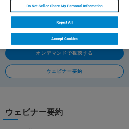
Do Not Sell or Share My Personal Information
本ウェビナーではZEISSのSEMとBrukerのナノインデンタ
ーの最新情報に加え、SEMとナノインデンターを組み合
わせることで実現するナノ力学試験in-situ評価技術とその
Reject All
評価事例をご紹介します。
Accept Cookies
オンデマンドで視聴する
ウェビナー要約
ウェビナー要約