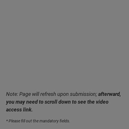
Note: Page will refresh upon submission;
afterward,
you may need to scroll down to see the video
access link.
* Please fill out the mandatory fields.