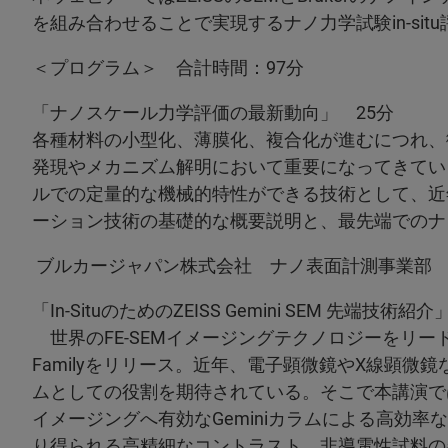
を組み合わせることで実現するナノ力学試験in-si
＜プログラム＞ 合計時間：97分
「ナノスケール力学評価の最新動向」 25分
各種材料の小型化、薄膜化、複合化が進むにつれ、
発現やメカニズム解明において重要になってきてい
ルでの定量的な機械的特性ができる技術として、近
ーション技術の基礎的な概要説明と、最先端でのナ
ブルカージャパン株式会社 ナノ表面計測事業部
「In-SituのためのZEISS Gemini SEM 先端技術紹
世界のFE-SEMイメージングテクノロジーをリードするZE
Familyをリリース。近年、電子顕微鏡やX線顕
ムとしての役割を期待されている。そこで本講演ではNew G
イメージングへ有効なGeminiカラムによる高効
り得られる高精細なコントラスト、非導電性試料の