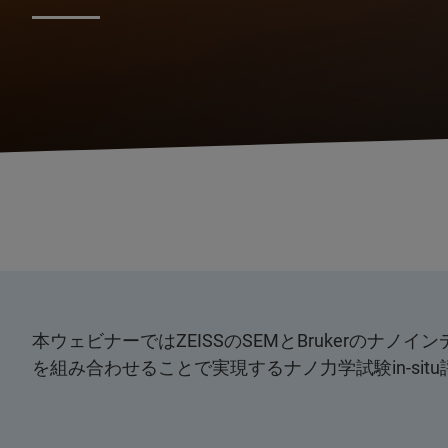
本ウェビナーではZEISSのSEMとBrukerのナ
を組み合わせることで実現するナノ力学試験in-si