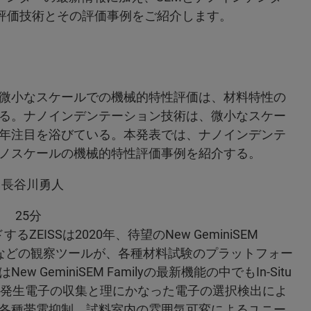
tu評価技術とその評価事例をご紹介します。
微小なスケールでの機械的特性評価は、材料特性の
る。ナノインデンテーション技術は、微小なスケー
年注目を浴びている。本発表では、ナノインデンテ
ノスケールの機械的特性評価事例を紹介する。
 長谷川勇人
介」 25分
ISSは2020年、待望のNew GeminiSEM
微鏡などの観察ツールが、各種材料試験のプラットフォー
eminiSEM Familyの最新機能の中でもIn-Situ
率な発生電子の収集と理にかなった電子の選択検出によ
各種帯電抑制、試料室内の雰囲気可変によるユニー