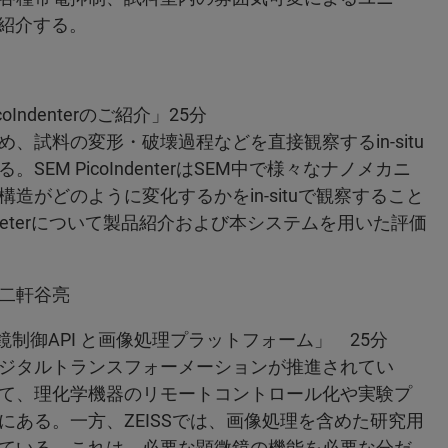
に紹介する。
 PicoIndenterのご紹介」25分
試料の変形・破壊過程などを直接観察するin-situ
M PicoIndenterはSEM中で様々なナノメカニ
がどのように変化するかをin-situで観察すること
ndeterについて製品紹介および本システムを用いた評価
二軒谷亮
SS の顕微鏡制御API と画像処理プラットフォーム」 25分
ジタルトランスフォーメーションが推進されてい
て、理化学機器のリモートコントロール化や実験プ
ある。一方、ZEISSでは、画像処理を含めた研究用
ている。これは、必要な顕微鏡の機能を必要な分だ