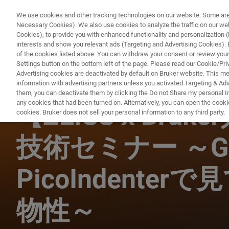
We use cookies and other tracking technologies on our website. Some are e
Necessary Cookies). We also use cookies to analyze the traffic on our w
Cookies), to provide you with enhanced functionality and personalization (F
interests and show you relevant ads (Targeting and Advertising Cookies). By
of the cookies listed above. You can withdraw your consent or review your
Settings button on the bottom left of the page. Please read our Cookie/Pri
Advertising cookies are deactivated by default on Bruker website. This m
information with advertising partners unless you activated Targeting & Adve
ナノメカニカル試験 ウェビナー
them, you can deactivate them by clicking the Do not Share my personal Inf
any cookies that had been turned on. Alternatively, you can open the cooki
【ZEISS x Bruk
cookies. Bruker does not sell your personal information to any third party.
技術セミナー ～Gem
PicoIndente
物性～