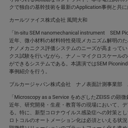
クで独自の基幹技術を最新のApplication事例と共
カールツァイス株式会社 風間大和
「In-situ SEM nanomechanical instrument SEM
近年、微小材料の材料特性発現メカニズム解明のため、
ナノメカニクス評価システムのニーズが高まっている。SE
クス試験を行いながら、ナノ～マイクロスケールの構造
ができるシステムである。本講演ではSEM Piconi
事例紹介を行う。
ブルカージャパン株式会社 ナノ表面計測事業部 
「Microscopy as a Service をめざしたZEI
近年、研究開発・生産・教育等の現場において、デ
る。特に、新型コロナウイルス感染症への対策とし
ロトコルのオートメーション化は必須といえる状況に
顕微鏡ソリューションのプラットフォーム化を進め