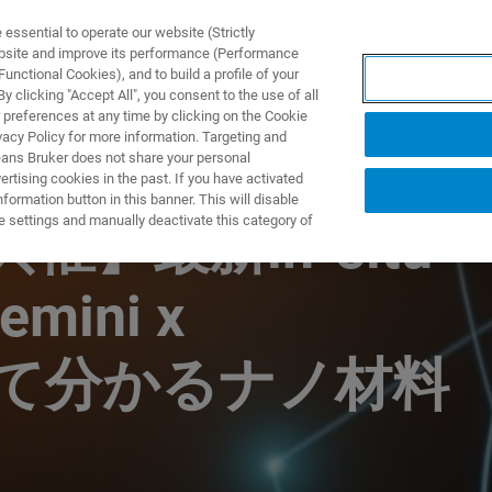
ssential to operate our website (Strictly
ebsite and improve its performance (Performance
unctional Cookies), and to build a profile of your
제품 및 솔루션
응용 분
 clicking "Accept All", you consent to the use of all
 preferences at any time by clicking on the Cookie
vacy Policy for more information. Targeting and
eans Bruker does not share your personal
rtising cookies in the past. If you have activated
ormation button in this banner. This will disable
e settings and manually deactivate this category of
er共催】最新in-situ
ini x
rで見て分かるナノ材料