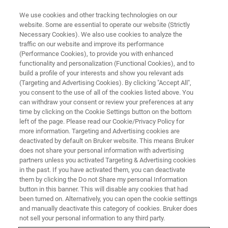
We use cookies and other tracking technologies on our
website. Some are essential to operate our website (Strictly
Necessary Cookies). We also use cookies to analyze the
traffic on our website and improve its performance
RECHERCHE SUR LA SCIENCE DES MATÉRIAUX
(Performance Cookies), to provide you with enhanced
Fabrication additive
functionality and personalization (Functional Cookies), and to
build a profile of your interests and show you relevant ads
(Targeting and Advertising Cookies). By clicking "Accept All",
you consent to the use of all of the cookies listed above. You
We support engineers and researchers from
can withdraw your consent or review your preferences at any
around the world to bring additive
time by clicking on the Cookie Settings button on the bottom
left of the page. Please read our Cookie/Privacy Policy for
manufacturing from prototyping to mass
more information. Targeting and Advertising cookies are
production by using our systems for
deactivated by default on Bruker website. This means Bruker
does not share your personal information with advertising
dimensional, chemical, and mechanical testing
partners unless you activated Targeting & Advertising cookies
in the past. If you have activated them, you can deactivate
and analysis.
them by clicking the Do not Share my personal Information
button in this banner. This will disable any cookies that had
been turned on. Alternatively, you can open the cookie settings
and manually deactivate this category of cookies. Bruker does
not sell your personal information to any third party.