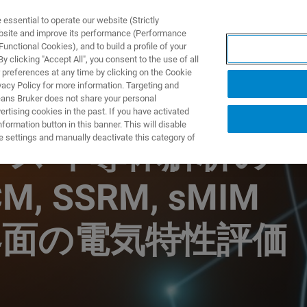
ssential to operate our website (Strictly
ebsite and improve its performance (Performance
unctional Cookies), and to build a profile of your
 clicking "Accept All", you consent to the use of all
 preferences at any time by clicking on the Cookie
vacy Policy for more information. Targeting and
eans Bruker does not share your personal
rtising cookies in the past. If you have activated
ormation button in this banner. This will disable
e settings and manually deactivate this category of
ース 半導体解析の
, SSRM, sMIM
界面の電気特性評価