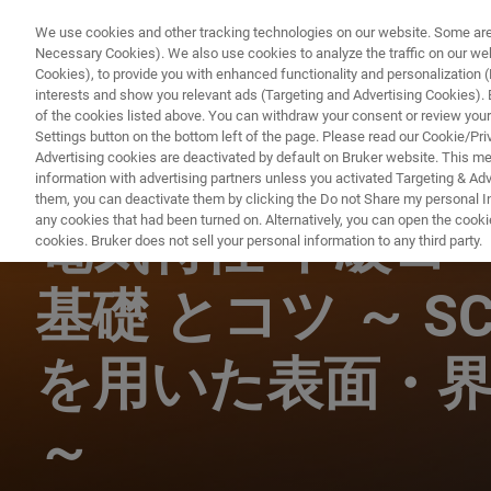
We use cookies and other tracking technologies on our website. Some are e
Necessary Cookies). We also use cookies to analyze the traffic on our w
Cookies), to provide you with enhanced functionality and personalization (F
interests and show you relevant ads (Targeting and Advertising Cookies). By
of the cookies listed above. You can withdraw your consent or review your
Settings button on the bottom left of the page. Please read our Cookie/Pri
Advertising cookies are deactivated by default on Bruker website. This m
information with advertising partners unless you activated Targeting & Adve
AFM ウェビナー
them, you can deactivate them by clicking the Do not Share my personal Inf
any cookies that had been turned on. Alternatively, you can open the cooki
電気特性 中級コ
cookies. Bruker does not sell your personal information to any third party.
基礎 とコツ ～ SCM
を用いた表面・
～