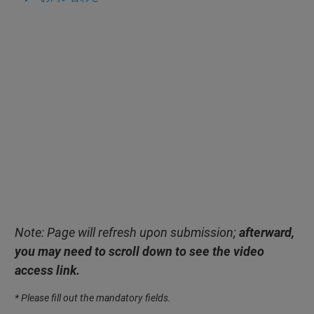
Note: Page will refresh upon submission;
afterward,
you may need to scroll down to see the video
access link.
* Please fill out the mandatory fields.