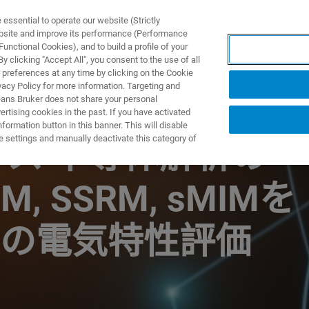
ssential to operate our website (Strictly
ebsite and improve its performance (Performance
unctional Cookies), and to build a profile of your
产品与解决方案
应用
 clicking "Accept All", you consent to the use of all
 preferences at any time by clicking on the Cookie
vacy Policy for more information. Targeting and
eans Bruker does not share your personal
rtising cookies in the past. If you have activated
ormation button in this banner. This will disable
e settings and manually deactivate this category of
ース 半導体解析の
, SSRM, sMIMを
の電気特性評価