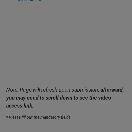
Note: Page will refresh upon submission;
afterward,
you may need to scroll down to see the video
access link.
* Please fill out the mandatory fields.