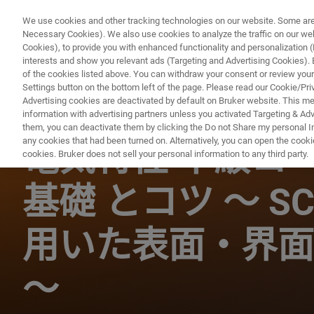
We use cookies and other tracking technologies on our website. Some are e
Necessary Cookies). We also use cookies to analyze the traffic on our w
Cookies), to provide you with enhanced functionality and personalization (F
interests and show you relevant ads (Targeting and Advertising Cookies). By
of the cookies listed above. You can withdraw your consent or review your
Settings button on the bottom left of the page. Please read our Cookie/Pri
Advertising cookies are deactivated by default on Bruker website. This m
information with advertising partners unless you activated Targeting & Adve
AFM ウェビナー
them, you can deactivate them by clicking the Do not Share my personal Inf
any cookies that had been turned on. Alternatively, you can open the cooki
電気特性 中級コ
cookies. Bruker does not sell your personal information to any third party.
基礎 とコツ ～ SCM
用いた表面・界面
～