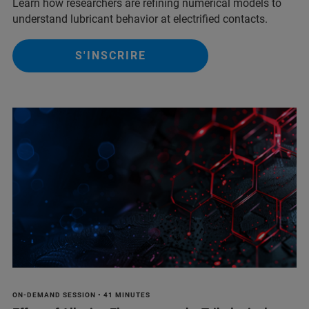
Learn how researchers are refining numerical models to
understand lubricant behavior at electrified contacts.
S'INSCRIRE
ON-DEMAND SESSION • 41 MINUTES