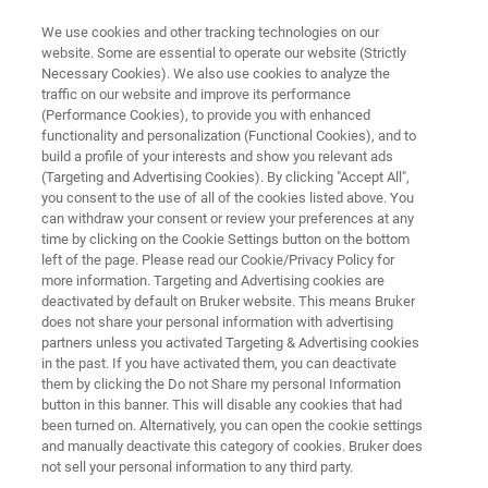
We use cookies and other tracking technologies on our
website. Some are essential to operate our website (Strictly
Necessary Cookies). We also use cookies to analyze the
traffic on our website and improve its performance
ESSAIS TRIBOLOGIQUES ET MÉCANIQUES
(Performance Cookies), to provide you with enhanced
UMT TriboLab
functionality and personalization (Functional Cookies), and to
build a profile of your interests and show you relevant ads
(Targeting and Advertising Cookies). By clicking "Accept All",
you consent to the use of all of the cookies listed above. You
Le système de tribologie le plus polyvalent
can withdraw your consent or review your preferences at any
jamais conçu
time by clicking on the Cookie Settings button on the bottom
left of the page. Please read our Cookie/Privacy Policy for
more information. Targeting and Advertising cookies are
deactivated by default on Bruker website. This means Bruker
does not share your personal information with advertising
partners unless you activated Targeting & Advertising cookies
in the past. If you have activated them, you can deactivate
them by clicking the Do not Share my personal Information
button in this banner. This will disable any cookies that had
been turned on. Alternatively, you can open the cookie settings
and manually deactivate this category of cookies. Bruker does
not sell your personal information to any third party.