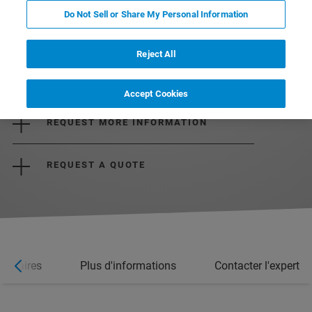
Do Not Sell or Share My Personal Information
Reject All
DOWNLOAD THE BROCHURE
Accept Cookies
REQUEST MORE INFORMATION
REQUEST A QUOTE
binaires
Plus d'informations
Contacter l'expert