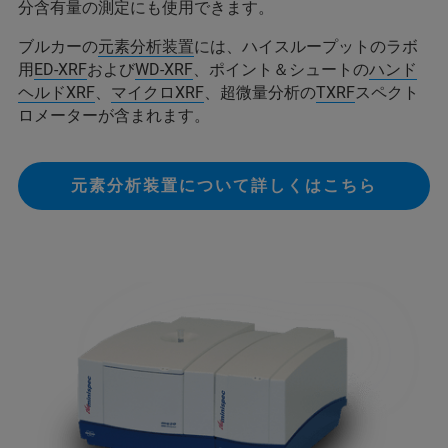
分含有量の測定にも使用できます。
ブルカーの
元素分析装置
には、ハイスループットのラボ
用
ED-XRF
および
WD-XRF
、ポイント＆シュートの
ハンド
ヘルドXRF
、
マイクロXRF
、超微量分析の
TXRF
スペクト
ロメーターが含まれます。
元素分析装置について詳しくはこちら