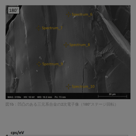
図1b：凹凸のある三元系合金の2次電子像（180°ステージ回転）