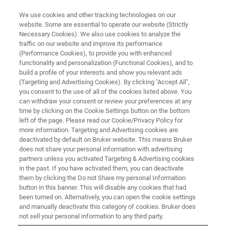
We use cookies and other tracking technologies on our
website. Some are essential to operate our website (Strictly
Necessary Cookies). We also use cookies to analyze the
traffic on our website and improve its performance
(Performance Cookies), to provide you with enhanced
functionality and personalization (Functional Cookies), and to
build a profile of your interests and show you relevant ads
凹凸試料のEDS定量分析
(Targeting and Advertising Cookies). By clicking "Accept All",
you consent to the use of all of the cookies listed above. You
can withdraw your consent or review your preferences at any
time by clicking on the Cookie Settings button on the bottom
left of the page. Please read our Cookie/Privacy Policy for
EDSで信頼性の高い定量分析を行うためには、試料と
more information. Targeting and Advertising cookies are
検出器の位置関係を正確に知ることが必要です。しかし
deactivated by default on Bruker website. This means Bruker
凹凸のある試料では、スペクトルが測定された地点での
does not share your personal information with advertising
partners unless you activated Targeting & Advertising cookies
局所的な形状を把握することは困難です。定量結果を改
in the past. If you have activated them, you can deactivate
善するためのアプローチの1つは、試料を回転させて複数
them by clicking the Do not Share my personal Information
のスペクトルを測定することです。これにより、試料形
button in this banner. This will disable any cookies that had
状が定量に及ぼす影響が薄れ、化学量論的濃度に近い結
been turned on. Alternatively, you can open the cookie settings
果が得られます。
and manually deactivate this category of cookies. Bruker does
not sell your personal information to any third party.