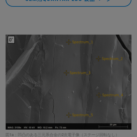
図1a：凹凸のある三元系合金の2次電子像（ステージ回転なし）