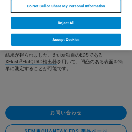
図1は、凹凸のある三元系合金試料の2次電子像を示し
Do Not Sell or Share My Personal Information
ています。試料は認証された標準物質で、認証値は質量%
で元素A：33.4%、元素B：41.3%、元素C：25.3%となっ
ています。組成を評価するために、表面の5点でスペクト
Reject All
ルを測定しました（図1a）。次に、試料を180°回転さ
せ、ほぼ同じ5点でスペクトルを測定しました（図1b）。
Accept Cookies
平均したスペクトルから得られた組成は元素A：33.5 %、
元素B：40.8 %、元素C：25.7%で、認証値と非常に近い
結果が得られました。Bruker独自のEDSである
®
XFlash
FlatQUAD検出器
を用いて、凹凸のある表面を簡
単に測定することが可能です。
お問い合わせ
SEM用QUANTAX EDS 製品ページ