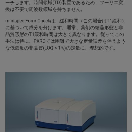
ーチします。時間領域(TD)装置であるため、フーリエ変
換は不要で周波数領域を持ちません。
minispec Form Checkは、緩和時間（この場合はT1緩和）
に基づいて成分を分けます。通常、薬剤の結晶形態と非
晶質形態のT1緩和時間は大きく異なります。従ってこの
手法は特に、PXRDでは困難で大きな定量誤差を伴うよう
な低濃度の非晶質(LOQ < 1%)の定量に、理想的です。