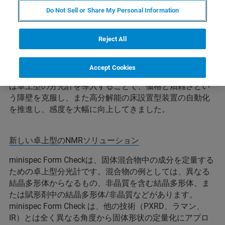
磁気共鳴による結晶多形の特性解析および定量
Do Not Sell or Share My Personal Information
磁気共鳴は、結晶多形や非晶質を研究するための強力な
手法として確立されていると考えられています。しかし
Reject All
ながら、これまでは少数の専門家の手の内に留まってい
ました。最近の技術的進歩により、この技術をより多く
Accept Cookies
の科学者に展開することが可能となりました。ブルカー
は卓上型の分光計を導入することで、価格と煩雑さとい
う障壁を克服し、また高分解能の床設置型装置の自動化
を推進し、感度を大幅に向上してきました。
新しい卓上型のNMRソリューション
minispec Form Checkは、固体混合物中の成分を定量する
ための卓上型分光計です。混合物の例としては、異なる
結晶多形体からなるもの、非晶質を含む結晶多形体、ま
たは賦形剤中の結晶多形体/非晶質などがあります。
minispec Form Check は、他の技術（PXRD、ラマン、
IR）とは全く異なる角度から固体形状の定量化にアプロ