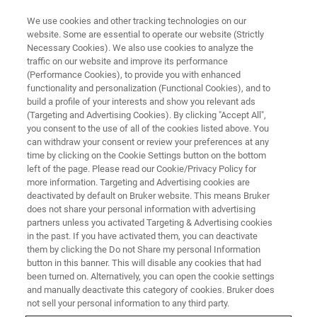
We use cookies and other tracking technologies on our
website. Some are essential to operate our website (Strictly
Necessary Cookies). We also use cookies to analyze the
traffic on our website and improve its performance
製薬向けのNMR & ESRソリューション
(Performance Cookies), to provide you with enhanced
製薬向けの固体NMRソリューシ
functionality and personalization (Functional Cookies), and to
ョン
build a profile of your interests and show you relevant ads
(Targeting and Advertising Cookies). By clicking "Accept All",
you consent to the use of all of the cookies listed above. You
can withdraw your consent or review your preferences at any
結晶多形と非晶質（アモルファス）の特性解
time by clicking on the Cookie Settings button on the bottom
left of the page. Please read our Cookie/Privacy Policy for
析
more information. Targeting and Advertising cookies are
deactivated by default on Bruker website. This means Bruker
does not share your personal information with advertising
partners unless you activated Targeting & Advertising cookies
in the past. If you have activated them, you can deactivate
them by clicking the Do not Share my personal Information
button in this banner. This will disable any cookies that had
been turned on. Alternatively, you can open the cookie settings
and manually deactivate this category of cookies. Bruker does
not sell your personal information to any third party.