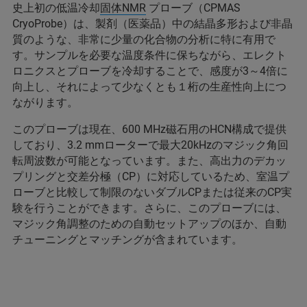
史上初の低温冷却
固体NMR
プローブ（CPMAS
CryoProbe）は、製剤（医薬品）中の結晶多形および非晶
質のような、非常に少量の化合物の分析に特に有用で
す。サンプルを必要な温度条件に保ちながら、エレクト
ロニクスとプローブを冷却することで、感度が3～4倍に
向上し、それによって少なくとも１桁の生産性向上につ
ながります。
このプローブは現在、600 MHz磁石用のHCN構成で提供
しており、3.2 mmローターで最大20kHzのマジック角回
転周波数が可能となっています。また、高出力のデカッ
プリングと交差分極（CP）に対応しているため、室温プ
ローブと比較して制限のないダブルCPまたは従来のCP実
験を行うことができます。さらに、このプローブには、
マジック角調整のための自動セットアップのほか、自動
チューニングとマッチングが含まれています。