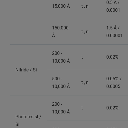
0.5 Å /
15,000 Å
t , n
0.0001
150.000
1.5 Å /
t , n
Å
0.00001
200 -
t
0.02%
10,000 Å
Nitride / Si
500 -
0.05% /
t , n
10,000 Å
0.0005
200 -
t
0.02%
10,000 Å
Photoresist /
Si