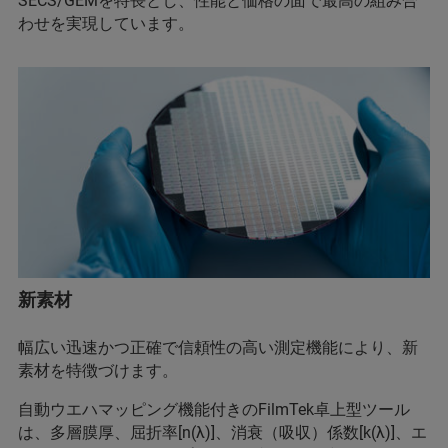
SECS/GEMを特長とし、性能と価格の面で最高の組み合
わせを実現しています。
新素材
幅広い迅速かつ正確で信頼性の高い測定機能により、新
素材を特徴づけます。
自動ウエハマッピング機能付きのFilmTek卓上型ツール
は、多層膜厚、屈折率[n(λ)]、消衰（吸収）係数[k(λ)]、エ