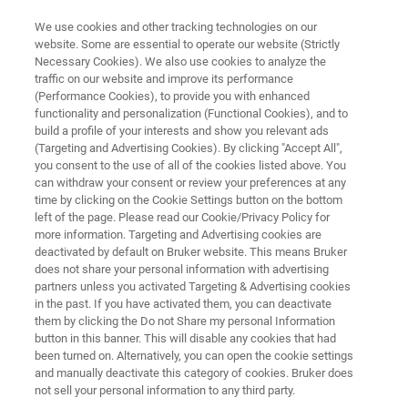
We use cookies and other tracking technologies on our
website. Some are essential to operate our website (Strictly
Necessary Cookies). We also use cookies to analyze the
traffic on our website and improve its performance
エリプソメトリー・反射率測定システム
(Performance Cookies), to provide you with enhanced
FilmTek 2000 PAR-SE
functionality and personalization (Functional Cookies), and to
build a profile of your interests and show you relevant ads
(Targeting and Advertising Cookies). By clicking "Accept All",
you consent to the use of all of the cookies listed above. You
マルチアングル深紫外線反射率測定およびエ
can withdraw your consent or review your preferences at any
リプソメトリーシステムが、パターン化され
time by clicking on the Cookie Settings button on the bottom
left of the page. Please read our Cookie/Privacy Policy for
たウエハ上の薄膜および多層フィルムの高感
more information. Targeting and Advertising cookies are
度で正確な計測を実現します。
deactivated by default on Bruker website. This means Bruker
does not share your personal information with advertising
partners unless you activated Targeting & Advertising cookies
in the past. If you have activated them, you can deactivate
them by clicking the Do not Share my personal Information
button in this banner. This will disable any cookies that had
been turned on. Alternatively, you can open the cookie settings
and manually deactivate this category of cookies. Bruker does
not sell your personal information to any third party.