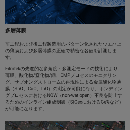
多層薄膜
前工程および後工程製造用のパターン化されたウエハ上
の薄膜および多層薄膜の正確で精密な各値を計測しま
す。
Filmtekの先進的な多角度・多測定モードの技術により、
薄膜、酸化物/窒化物/銅、CMPプロセスのモニタリン
グ、サブオングストロームの再現性による金属酸化物薄
膜（SnO、CuO、InO）の測定が可能になり、ボンディン
グプロセスにおけるNOW（non-wet open）不良を防止す
るためのインライン組成制御（SiGexにおけるGe%など）
が可能になります。