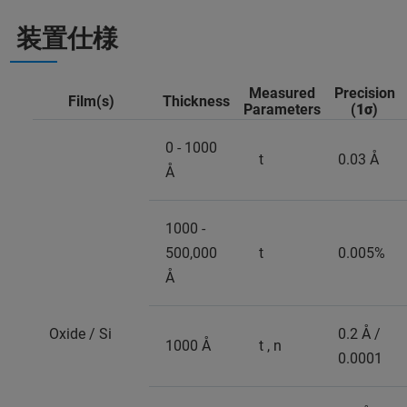
装置仕様
Measured
Precision
Film(s)
Thickness
Parameters
(
1σ
)
0 - 1000
t
0.03 Å
Å
1000 -
500,000
t
0.005%
Å
Oxide / Si
0.2 Å /
1000 Å
t , n
0.0001