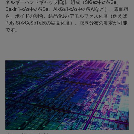
ネルギーバンドギャップ[Eg]、組成（SiGex中の%Ge、
GaxIn1-xAs中の%Ga、AlxGa1-xAs中の%Alなど）、表面粗
さ、ボイドの割合、結晶化度/アモルファス化度（例えば
Poly-SiやGeSbTe膜の結晶化度）、膜厚分布の測定が可能
です。