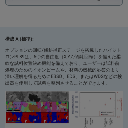
構成 A (標準):
オプションの回転/傾斜補正ステージを搭載したハイジト
ロンPI 89は、5つの自由度（X,Y,Z,傾斜,回転）を備えた柔
軟な試料位置決め機能を備えており、ユーザーは試料前
処理のためのイオンビームや、材料の機械的応答のより
深い理解を得るためにEBSD、EDS、またはWDSなどの検
出器を使用して試料を整列させることができます。