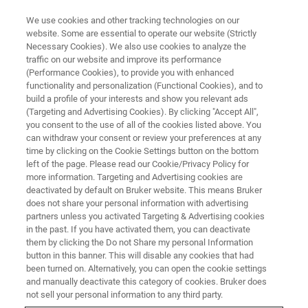
We use cookies and other tracking technologies on our
website. Some are essential to operate our website (Strictly
Necessary Cookies). We also use cookies to analyze the
traffic on our website and improve its performance
(Performance Cookies), to provide you with enhanced
functionality and personalization (Functional Cookies), and to
build a profile of your interests and show you relevant ads
IN-SITUメカニカル・テスト
(Targeting and Advertising Cookies). By clicking "Accept All",
PI89 回転/傾斜補正ステージ
you consent to the use of all of the cookies listed above. You
can withdraw your consent or review your preferences at any
time by clicking on the Cookie Settings button on the bottom
left of the page. Please read our Cookie/Privacy Policy for
SEM中で行う様々なイメージング、FIBミリン
more information. Targeting and Advertising cookies are
グ、分析手法をナノメカニカルテストと合わ
deactivated by default on Bruker website. This means Bruker
does not share your personal information with advertising
せてシームレスに実施可能に
partners unless you activated Targeting & Advertising cookies
in the past. If you have activated them, you can deactivate
them by clicking the Do not Share my personal Information
button in this banner. This will disable any cookies that had
been turned on. Alternatively, you can open the cookie settings
取付方法は2パターン
and manually deactivate this category of cookies. Bruker does
not sell your personal information to any third party.