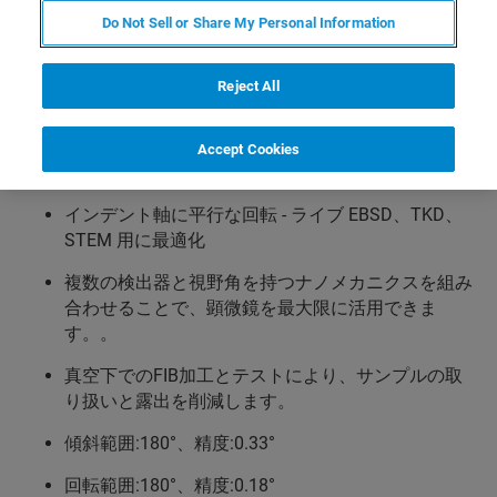
Do Not Sell or Share My Personal Information
構成 A (スタンダードモデル):
インデンテーション軸に垂直な回転 - 従来の
Reject All
EBSD、FIBミリング、トップダウンイメージングに
最適化されています。
Accept Cookies
構成 B (スピンドルモデル):
インデント軸に平行な回転 - ライブ EBSD、TKD、
STEM 用に最適化
複数の検出器と視野角を持つナノメカニクスを組み
合わせることで、顕微鏡を最大限に活用できま
す。。
真空下でのFIB加工とテストにより、サンプルの取
り扱いと露出を削減します。
傾斜範囲:180°、精度:0.33°
回転範囲:180°、精度:0.18°