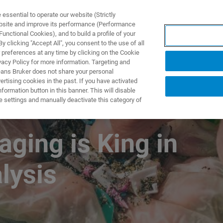
ssential to operate our website (Strictly
ebsite and improve its performance (Performance
unctional Cookies), and to build a profile of your
제품 및 솔루션
응용 분
 clicking "Accept All", you consent to the use of all
 preferences at any time by clicking on the Cookie
vacy Policy for more information. Targeting and
eans Bruker does not share your personal
rtising cookies in the past. If you have activated
ormation button in this banner. This will disable
e settings and manually deactivate this category of
ging is King in
lysis