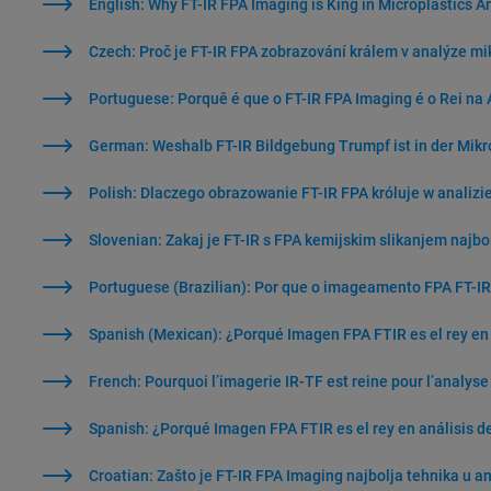
English: Why FT-IR FPA Imaging is King in Microplastics A
Czech: Proč je FT-IR FPA zobrazování králem v analýze mi
Portuguese: Porquê é que o FT-IR FPA Imaging é o Rei na 
German: Weshalb FT-IR Bildgebung Trumpf ist in der Mikr
Polish: Dlaczego obrazowanie FT-IR FPA króluje w analizi
Slovenian: Zakaj je FT-IR s FPA kemijskim slikanjem najbo
Portuguese (Brazilian): Por que o imageamento FPA FT-IR 
Spanish (Mexican): ¿Porqué Imagen FPA FTIR es el rey en 
French: Pourquoi l’imagerie IR-TF est reine pour l’analys
Spanish: ¿Porqué Imagen FPA FTIR es el rey en análisis de
Croatian: Zašto je FT-IR FPA Imaging najbolja tehnika u an