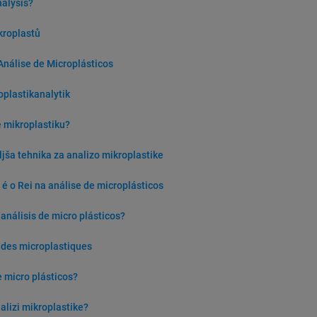
nalysis?
kroplastů
Análise de Microplásticos
oplastikanalytik
e mikroplastiku?
ljša tehnika za analizo mikroplastike
é o Rei na análise de microplásticos
análisis de micro plásticos?
e des microplastiques
 micro plásticos?
alizi mikroplastike?