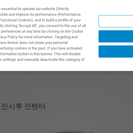
ssential to operate our website (Strictly
ebsite and improve its performance (Performance
unctional Cookies), and to build a profile of your
제품 및 솔루션
응용 분
 clicking "Accept All", you consent to the use of all
 preferences at any time by clicking on the Cookie
vacy Policy for more information. Targeting and
eans Bruker does not share your personal
rtising cookies in the past. If you have activated
ormation button in this banner. This will disable
e settings and manually deactivate this category of
 인시투 인텐터