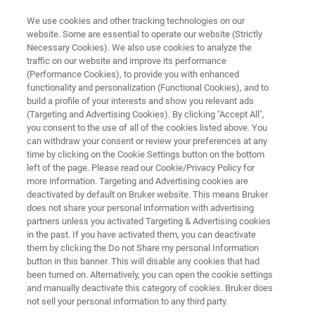
We use cookies and other tracking technologies on our
website. Some are essential to operate our website (Strictly
Necessary Cookies). We also use cookies to analyze the
traffic on our website and improve its performance
NMR 软件
(Performance Cookies), to provide you with enhanced
先进化学分析软件：Advanced
functionality and personalization (Functional Cookies), and to
Chemical Profiling 2.0
build a profile of your interests and show you relevant ads
(Targeting and Advertising Cookies). By clicking "Accept All",
you consent to the use of all of the cookies listed above. You
can withdraw your consent or review your preferences at any
借助ACP 2.0（Advanced Chemical Profiling
time by clicking on the Cookie Settings button on the bottom
left of the page. Please read our Cookie/Privacy Policy for
2.0）实现分析工作流程自动化，解析复杂数据
more information. Targeting and Advertising cookies are
集，充分挖掘布鲁克核磁共振（NMR）波谱仪
deactivated by default on Bruker website. This means Bruker
does not share your personal information with advertising
的应用潜力。
partners unless you activated Targeting & Advertising cookies
in the past. If you have activated them, you can deactivate
them by clicking the Do not Share my personal Information
button in this banner. This will disable any cookies that had
been turned on. Alternatively, you can open the cookie settings
and manually deactivate this category of cookies. Bruker does
not sell your personal information to any third party.