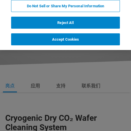
Do Not Sell or Share My Personal Information
Reject All
REQUEST MORE INFORMATION
Accept Cookies
REQUEST A QUOTE
亮点
应用
支持
联系我们
Cryogenic Dry CO­­₂ Wafer
Cleaning System