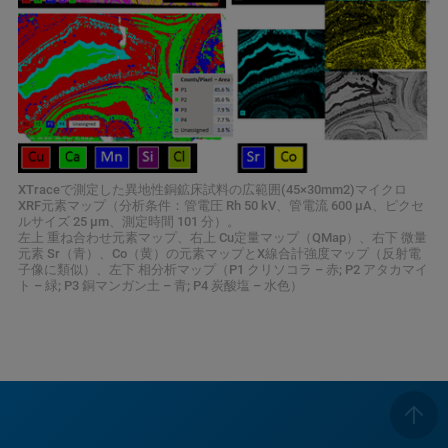
XTraceで測定した異地性銅鉱床試料の広範囲(45×30mm2)マイクロ
XRF元素マップ（分析条件：管電圧 Rh 50 kV、管電流 600 µA、ピクセ
ルサイズ 25 µm、測定時間 101 分）。
左上 重ね合わせ元素マップ、右上 Cu定量マップ（QMap）、右下 微量
元素 Sr（青）、Co（黄）の元素マップとX線合計強度マップ（反射電
子像に類似）、左下 相分析マップ（P1 クリソコラ – 赤; P2 アタカマイ
ト – 緑; P3 銅マンガン土 – 青; P4 炭酸塩 – 水色）