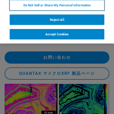
ム（緑）、マンガン（青）、ケイ素（紫）、塩素（深
Do Not Sell or Share My Personal Information
緑）の元素分布を示しています。さらにこの分析では、
元素濃度が低すぎたりピークのエネルギーが高すぎるた
Reject All
めに通常の電子ビーム励起
EDS
では検出できないCoやSr
といった微量元素を検出することが可能です。このよう
な情報により、元素分布と鉱物、組織の関連性や鉱床の
Accept Cookies
起源をより深く理解することができます。
お問い合わせ
QUANTAX マイクロXRF 製品ページ