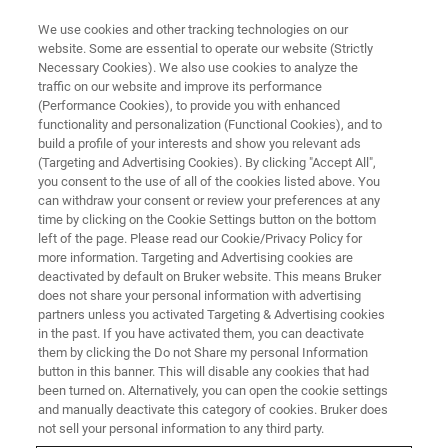
We use cookies and other tracking technologies on our
website. Some are essential to operate our website (Strictly
Necessary Cookies). We also use cookies to analyze the
traffic on our website and improve its performance
(Performance Cookies), to provide you with enhanced
functionality and personalization (Functional Cookies), and to
build a profile of your interests and show you relevant ads
異地性銅鉱床試料の元素分布・
(Targeting and Advertising Cookies). By clicking "Accept All",
鉱物分布
you consent to the use of all of the cookies listed above. You
can withdraw your consent or review your preferences at any
time by clicking on the Cookie Settings button on the bottom
left of the page. Please read our Cookie/Privacy Policy for
more information. Targeting and Advertising cookies are
deactivated by default on Bruker website. This means Bruker
試料中での元素分布の変化を分析することは、地質学
does not share your personal information with advertising
的プロセスや鉱床の起源を理解するために重要です。
partners unless you activated Targeting & Advertising cookies
in the past. If you have activated them, you can deactivate
SEMに
マイクロXRF
を追加したデュアルソース（励起
them by clicking the Do not Share my personal Information
源）システムは、主要元素とppmオーダーの微量元素の
button in this banner. This will disable any cookies that had
広範囲にわたるX線元素分布を測定することができます。
been turned on. Alternatively, you can open the cookie settings
and manually deactivate this category of cookies. Bruker does
右図は異地性の銅鉱床からの試料の広範囲（45 x 30
not sell your personal information to any third party.
mm²）マイクロXRF元素マップで、銅（赤）、カルシウ