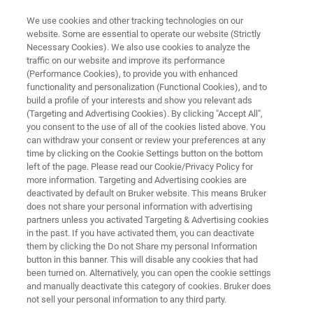
We use cookies and other tracking technologies on our
website. Some are essential to operate our website (Strictly
Necessary Cookies). We also use cookies to analyze the
traffic on our website and improve its performance
FT-IR 分光法ソフトウェア
(Performance Cookies), to provide you with enhanced
OPUS TOUCH
functionality and personalization (Functional Cookies), and to
build a profile of your interests and show you relevant ads
(Targeting and Advertising Cookies). By clicking "Accept All",
you consent to the use of all of the cookies listed above. You
OPUS TOUCHは、タッチ操作に最適化された
can withdraw your consent or review your preferences at any
完全な赤外分光ソフトウェアです。FT-IRの初
time by clicking on the Cookie Settings button on the bottom
left of the page. Please read our Cookie/Privacy Policy for
心者には最高の操作性を、エキスパートには
more information. Targeting and Advertising cookies are
完全な装置制御を提供します。
deactivated by default on Bruker website. This means Bruker
does not share your personal information with advertising
partners unless you activated Targeting & Advertising cookies
in the past. If you have activated them, you can deactivate
them by clicking the Do not Share my personal Information
button in this banner. This will disable any cookies that had
been turned on. Alternatively, you can open the cookie settings
and manually deactivate this category of cookies. Bruker does
not sell your personal information to any third party.