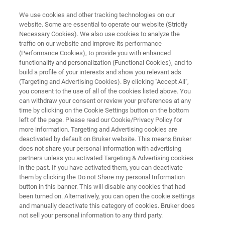
We use cookies and other tracking technologies on our
website. Some are essential to operate our website (Strictly
Necessary Cookies). We also use cookies to analyze the
traffic on our website and improve its performance
エリプソメトリー・反射率測定システム
(Performance Cookies), to provide you with enhanced
FilmTek 2000 SE
functionality and personalization (Functional Cookies), and to
build a profile of your interests and show you relevant ads
(Targeting and Advertising Cookies). By clicking "Accept All",
you consent to the use of all of the cookies listed above. You
マルチアングル反射率測定およびエリプソメ
can withdraw your consent or review your preferences at any
トリーシステムが、パターン化されていない
time by clicking on the Cookie Settings button on the bottom
left of the page. Please read our Cookie/Privacy Policy for
ウエハ上の薄膜および多層フィルムの高感度
more information. Targeting and Advertising cookies are
で正確な計測を実現します。
deactivated by default on Bruker website. This means Bruker
does not share your personal information with advertising
partners unless you activated Targeting & Advertising cookies
in the past. If you have activated them, you can deactivate
them by clicking the Do not Share my personal Information
button in this banner. This will disable any cookies that had
been turned on. Alternatively, you can open the cookie settings
and manually deactivate this category of cookies. Bruker does
not sell your personal information to any third party.