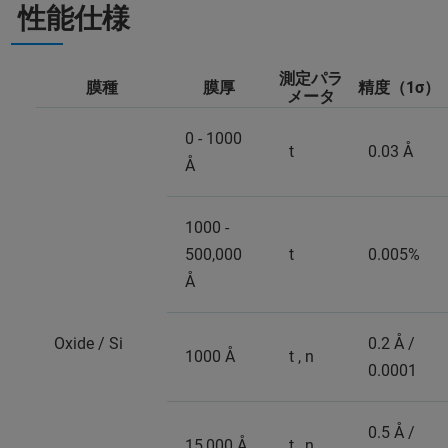
性能仕様
測定パラ
膜種
膜厚
精度（1σ）
メータ
0 - 1000
t
0.03 Å
Å
1000 -
500,000
t
0.005%
Å
Oxide / Si
0.2 Å /
1000 Å
t , n
0.0001
0.5 Å /
15,000 Å
t , n