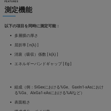
FEATURES
測定機能
以下の項目を同時に測定可能：
多層膜の厚さ
屈折率 [ n(λ) ]
消衰（吸収）係数 [ k(λ) ]
エネルギーバンドギャップ [ Eg ]
組成（例：SiGexにおける%Ge、GaxIn1-xAsにおけ
る%Ga、AlxGa1-xAsにおける%Alなど）
表面粗さ