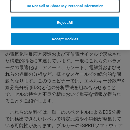
エネルギー分散分光法を用いた
Do Not Sell or Share My Personal Information
バッテリー特性分析と最適化
Reject All
バッテリーセルの化学的性質と製造プロセスの改良は
Accept Cookies
クリーンエネルギー経済の実現のために非常に重要で
す。エネルギー密度、充放電速度、セル寿命はセル内で
の電気化学反応と製造および充放電サイクルで形成され
た構造的特徴に関連しています。一般にこれらのパラメ
ータの最適化は、アノード、カソード、電解質およびそ
れらの界面の分析など、様々なスケールでの総合的な課
題となります。このウェビナーでは、エネルギー分散型X
線分光分析 (EDS)と他の分析手法を組み合わせること
で、セルの特性と不良分析において重要な情報が得られ
ることをご紹介します。
これらの材料では、単一のスペクトルによるEDS分析
では検出できないレベルで特定元素や不純物が凝集して
いる可能性があります。ブルカーのESPRITソフトウェア