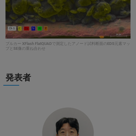
ブルカー XFlash FlatQUADで測定したアノード試料断面のEDS元素マッ
プとSE像の重ね合わせ
発表者