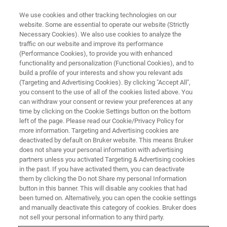
We use cookies and other tracking technologies on our
website. Some are essential to operate our website (Strictly
Necessary Cookies). We also use cookies to analyze the
traffic on our website and improve its performance
BRUKER NANO ANALYTICS PRESENT:
(Performance Cookies), to provide you with enhanced
バッテリー材料と製造プロセス
functionality and personalization (Functional Cookies), and to
の最適化におけるEDS元素マッ
build a profile of your interests and show you relevant ads
(Targeting and Advertising Cookies). By clicking "Accept All",
ピングのアプリケーション例
you consent to the use of all of the cookies listed above. You
can withdraw your consent or review your preferences at any
time by clicking on the Cookie Settings button on the bottom
left of the page. Please read our Cookie/Privacy Policy for
オンデマンドセッション - 51 分
more information. Targeting and Advertising cookies are
deactivated by default on Bruker website. This means Bruker
does not share your personal information with advertising
partners unless you activated Targeting & Advertising cookies
in the past. If you have activated them, you can deactivate
them by clicking the Do not Share my personal Information
button in this banner. This will disable any cookies that had
been turned on. Alternatively, you can open the cookie settings
and manually deactivate this category of cookies. Bruker does
not sell your personal information to any third party.