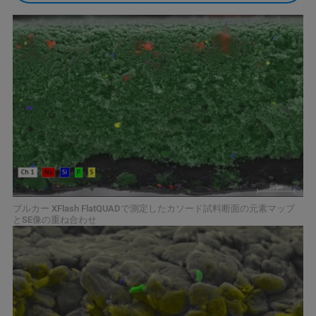
ブルカー XFlash FlatQUADで測定したカソード試料断面の元素マップ
とSE像の重ね合わせ