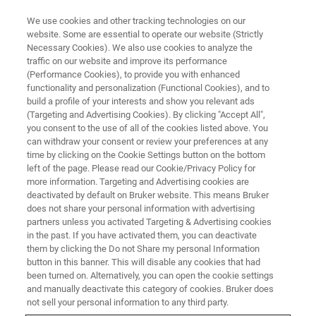
We use cookies and other tracking technologies on our
website. Some are essential to operate our website (Strictly
Necessary Cookies). We also use cookies to analyze the
traffic on our website and improve its performance
BRUKER NANO ANALYTICS PRESENT:
(Performance Cookies), to provide you with enhanced
バッテリー材料と製造プロセス
functionality and personalization (Functional Cookies), and to
の最適化におけるEDS元素マッ
build a profile of your interests and show you relevant ads
(Targeting and Advertising Cookies). By clicking "Accept All",
ピングのアプリケーション例
you consent to the use of all of the cookies listed above. You
can withdraw your consent or review your preferences at any
time by clicking on the Cookie Settings button on the bottom
left of the page. Please read our Cookie/Privacy Policy for
オンデマンドセッション - 51 分
more information. Targeting and Advertising cookies are
deactivated by default on Bruker website. This means Bruker
does not share your personal information with advertising
partners unless you activated Targeting & Advertising cookies
in the past. If you have activated them, you can deactivate
them by clicking the Do not Share my personal Information
button in this banner. This will disable any cookies that had
been turned on. Alternatively, you can open the cookie settings
and manually deactivate this category of cookies. Bruker does
not sell your personal information to any third party.