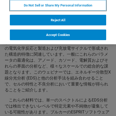
エネルギー分散分光法を用いた
Do Not Sell or Share My Personal Information
バッテリー特性分析と最適化
Reject All
バッテリーセルの化学的性質と製造プロセスの改良は
Accept Cookies
クリーンエネルギー経済の実現のために非常に重要で
す。エネルギー密度、充放電速度、セル寿命はセル内で
の電気化学反応と製造および充放電サイクルで形成され
た構造的特徴に関連しています。一般にこれらのパラメ
ータの最適化は、アノード、カソード、電解質およびそ
れらの界面の分析など、様々なスケールでの総合的な課
題となります。このウェビナーでは、エネルギー分散型X
線分光分析 (EDS)と他の分析手法を組み合わせること
で、セルの特性と不良分析において重要な情報が得られ
ることをご紹介します。
これらの材料では、単一のスペクトルによるEDS分析
では検出できないレベルで特定元素や不純物が凝集して
いる可能性があります。ブルカーのESPRITソフトウェア