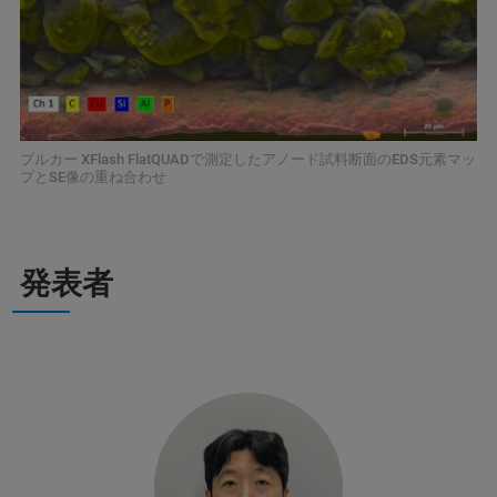
ブルカー XFlash FlatQUADで測定したアノード試料断面のEDS元素マッ
プとSE像の重ね合わせ
発表者