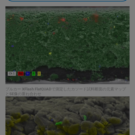
ブルカー XFlash FlatQUADで測定したカソード試料断面の元素マップ
とSE像の重ね合わせ