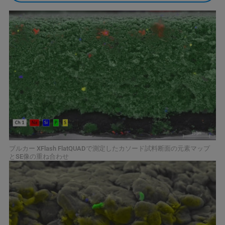
ブルカー XFlash FlatQUADで測定したカソード試料断面の元素マップ
とSE像の重ね合わせ