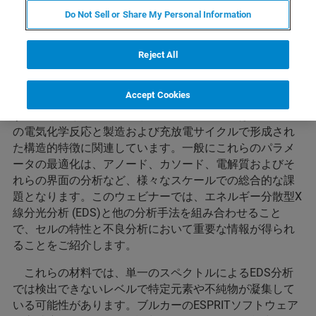
エネルギー分散分光法を用いた
Do Not Sell or Share My Personal Information
バッテリー特性分析と最適化
Reject All
バッテリーセルの化学的性質と製造プロセスの改良は
Accept Cookies
クリーンエネルギー経済の実現のために非常に重要で
す。エネルギー密度、充放電速度、セル寿命はセル内で
の電気化学反応と製造および充放電サイクルで形成され
た構造的特徴に関連しています。一般にこれらのパラメ
ータの最適化は、アノード、カソード、電解質およびそ
れらの界面の分析など、様々なスケールでの総合的な課
題となります。このウェビナーでは、エネルギー分散型X
線分光分析 (EDS)と他の分析手法を組み合わせること
で、セルの特性と不良分析において重要な情報が得られ
ることをご紹介します。
これらの材料では、単一のスペクトルによるEDS分析
では検出できないレベルで特定元素や不純物が凝集して
いる可能性があります。ブルカーのESPRITソフトウェア