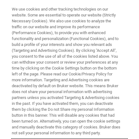
We use cookies and other tracking technologies on our
website. Some are essential to operate our website (Strictly
Necessary Cookies). We also use cookies to analyze the
traffic on our website and improve its performance
BRUKER NANO ANALYTICS PRESENT:
(Performance Cookies), to provide you with enhanced
バッテリー材料と製造プロセス
functionality and personalization (Functional Cookies), and to
の最適化におけるEDS元素マッ
build a profile of your interests and show you relevant ads
(Targeting and Advertising Cookies). By clicking "Accept All",
ピングのアプリケーション例
you consent to the use of all of the cookies listed above. You
can withdraw your consent or review your preferences at any
time by clicking on the Cookie Settings button on the bottom
left of the page. Please read our Cookie/Privacy Policy for
オンデマンドセッション - 51 分
more information. Targeting and Advertising cookies are
deactivated by default on Bruker website. This means Bruker
does not share your personal information with advertising
partners unless you activated Targeting & Advertising cookies
in the past. If you have activated them, you can deactivate
them by clicking the Do not Share my personal Information
button in this banner. This will disable any cookies that had
been turned on. Alternatively, you can open the cookie settings
and manually deactivate this category of cookies. Bruker does
not sell your personal information to any third party.