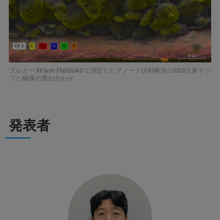
ブルカー XFlash FlatQUADで測定したアノード試料断面のEDS元素マッ
プとSE像の重ね合わせ
発表者