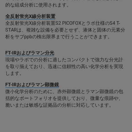
的な組成分析に使用されます。
全反射蛍光X線分析装置
全反射蛍光X線分析装置S2 PICOFOXとラボ仕様のS4 T-
STARは、複雑な設備を必要とせず、液体と固体の元素分
析をサブppbの検出限界まで行うことができます。
FT-IRおよびラマン分光
現場やラボでの分析に適したコンパクトで強力な分光計
を取り揃えており、迅速に信頼性の高い化学分析を実現
します。
FT-IRおよびラマン顕微鏡
微小化学分析のために、赤外顕微鏡とラマン顕微鏡の包
括的なポートフォリオを提供しており、微量な痕跡や、
脆いまたは敏感な証拠品の分析に対応しています。