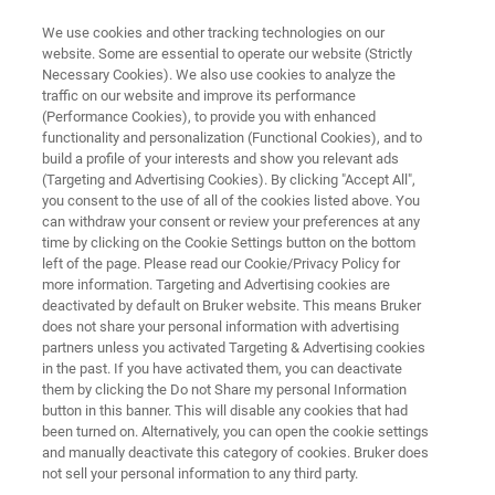
We use cookies and other tracking technologies on our
website. Some are essential to operate our website (Strictly
Necessary Cookies). We also use cookies to analyze the
traffic on our website and improve its performance
法医学
(Performance Cookies), to provide you with enhanced
法医学的薬物分析
functionality and personalization (Functional Cookies), and to
build a profile of your interests and show you relevant ads
(Targeting and Advertising Cookies). By clicking "Accept All",
you consent to the use of all of the cookies listed above. You
薬物分析は、毎年市場に出回るさまざまな違
can withdraw your consent or review your preferences at any
法薬物と同様に多面的なものです。私たち
time by clicking on the Cookie Settings button on the bottom
left of the page. Please read our Cookie/Privacy Policy for
は、体内および体外の違法薬物を明確に判定
more information. Targeting and Advertising cookies are
するための、信頼性が高く迅速な方法を提供
deactivated by default on Bruker website. This means Bruker
does not share your personal information with advertising
することを目標としています。
partners unless you activated Targeting & Advertising cookies
in the past. If you have activated them, you can deactivate
them by clicking the Do not Share my personal Information
button in this banner. This will disable any cookies that had
been turned on. Alternatively, you can open the cookie settings
and manually deactivate this category of cookies. Bruker does
not sell your personal information to any third party.