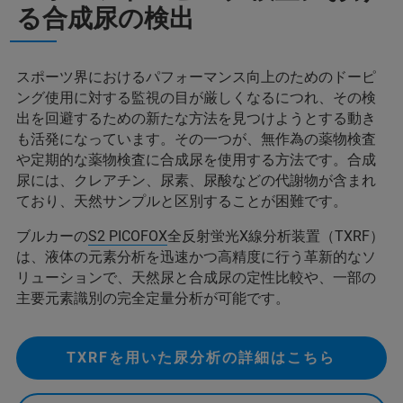
る合成尿の検出
スポーツ界におけるパフォーマンス向上のためのドーピ
ング使用に対する監視の目が厳しくなるにつれ、その検
出を回避するための新たな方法を見つけようとする動き
も活発になっています。その一つが、無作為の薬物検査
や定期的な薬物検査に合成尿を使用する方法です。合成
尿には、クレアチン、尿素、尿酸などの代謝物が含まれ
ており、天然サンプルと区別することが困難です。
ブルカーの
S2 PICOFOX
全反射蛍光X線分析装置（TXRF）
は、液体の元素分析を迅速かつ高精度に行う革新的なソ
リューションで、天然尿と合成尿の定性比較や、一部の
主要元素識別の完全定量分析が可能です。
TXRFを用いた尿分析の詳細はこちら