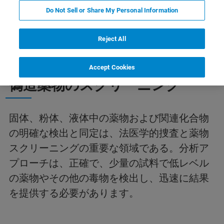
Do Not Sell or Share My Personal Information
その他のソリューション
関連情報
PMI
Reject All
違法薬物/デザイナードラッグ/
Accept Cookies
偽造薬物のスクリーニング
固体、粉体、液体中の薬物および関連化合物
の明確な検出と同定は、法医学的捜査と薬物
スクリーニングの重要な領域である。分析ア
プローチは、正確で、少量の試料で低レベル
の薬物やその他の毒物を検出し、迅速に結果
を提供する必要があります。