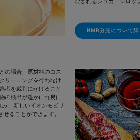
なされるシュガーシロッ
NMR分光について
どの場合、原材料のコス
クリーニングを行わなけ
為者を裁判にかけること
物の検出が遥かに容易に
進み、新しい
イオンモビリ
向上させることができます。