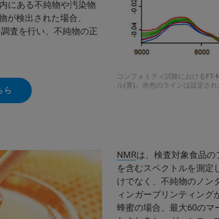
内にある不純物や汚染物
純物が検出された場合、
に調査を行い、不純物の正
コンフォミティ試験におけるFT-
ル(青)。赤色のラインは設定さ
ちら
NMR
は、検査対象食品の
を含むスペクトルを測定
けでなく、不純物のノン
ィンガープリンティング
蜂蜜の場合、最大60の