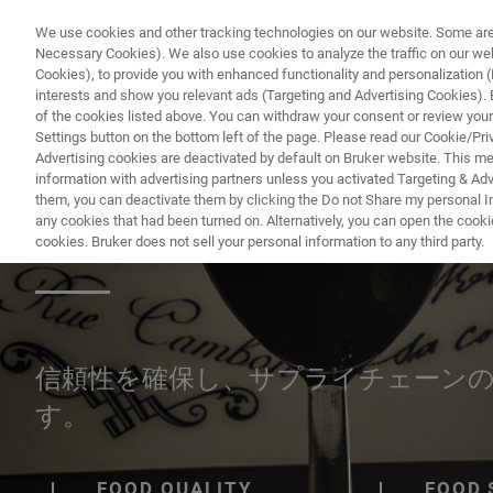
We use cookies and other tracking technologies on our website. Some are e
Necessary Cookies). We also use cookies to analyze the traffic on our w
Cookies), to provide you with enhanced functionality and personalization (F
interests and show you relevant ads (Targeting and Advertising Cookies). By
of the cookies listed above. You can withdraw your consent or review your
Settings button on the bottom left of the page. Please read our Cookie/Pri
Advertising cookies are deactivated by default on Bruker website. This m
information with advertising partners unless you activated Targeting & Adve
them, you can deactivate them by clicking the Do not Share my personal Inf
食品の信頼性と
any cookies that had been turned on. Alternatively, you can open the cooki
cookies. Bruker does not sell your personal information to any third party.
信頼性を確保し、サプライチェーン
す。
FOOD QUALITY
FOOD 