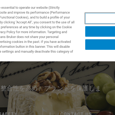
ssential to operate our website (Strictly
ebsite and improve its performance (Performance
unctional Cookies), and to build a profile of your
製品とソリューション
アプリケーション
サービス
 clicking "Accept All", you consent to the use of all
 preferences at any time by clicking on the Cookie
vacy Policy for more information. Targeting and
eans Bruker does not share your personal
rtising cookies in the past. If you have activated
ormation button in this banner. This will disable
ブランドの保護
e settings and manually deactivate this category of
の整合性を高め、ブランドを保護しま
SAFETY
CONTACT US