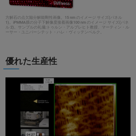
方解石の点欠陥分解能剛性画像。15 nm のイメージ サイズ(パネル
1)。iPMMA膜の分子下解像度接着画像100 nm のイメージ サイズ(パネ
ル 2)。サンプルの礼儀:トゥルン・アルブレヒト教授、マーティン・ル
ーサー・ユニバーシテット・ハレ・ヴィッテンベルク。
優れた生産性