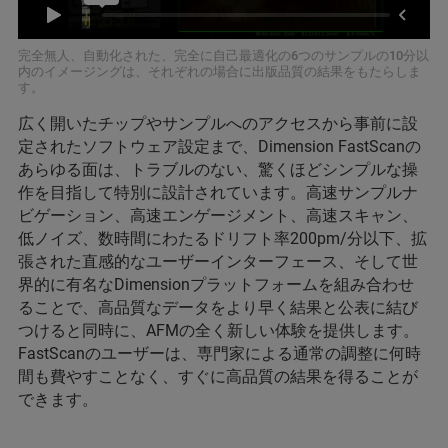
完全無人、自動化された、完全に自己最適化の6つのサンプルの10分以
内のイメージングは、それぞれの場合に出版品質の結果をもたらしま
す。
広く開いたチップやサンプルへのアクセスから事前に設
定されたソフトウェア設定まで、Dimension FastScanの
あらゆる面は、トラブルのない、驚くほどシンプルな操
作を目指して特別に設計されています。高速サンプルナ
ビゲーション、高速エンゲージメント、高速スキャン、
低ノイズ、数時間にわたるドリフト率200pm/分以下、拡
張された直感的なユーザーインターフェース、そして世
界的に有名なDimensionプラットフォームを組み合わせ
ることで、高品質なデータをより早く結果と公表に結び
つけると同時に、AFMの全く新しい体験を提供します。
FastScanのユーザーは、専門家による通常の調整に何時
間も費やすことなく、すぐに高品質の結果を得ることが
できます。