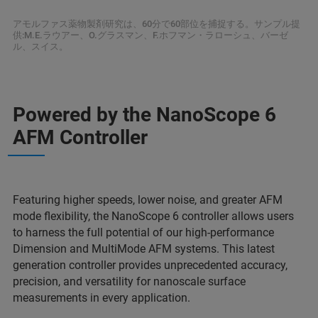
アモルファス薬物製剤研究は、60分で60部位を捕捉する。サンプル提
供:M.E.ラウアー、O.グラスマン、F.ホフマン・ラローシュ、バーゼ
ル、スイス。
Powered by the NanoScope 6
AFM Controller
Featuring higher speeds, lower noise, and greater AFM
mode flexibility, the NanoScope 6 controller allows users
to harness the full potential of our high-performance
Dimension and MultiMode AFM systems. This latest
generation controller provides unprecedented accuracy,
precision, and versatility for nanoscale surface
measurements in every application.