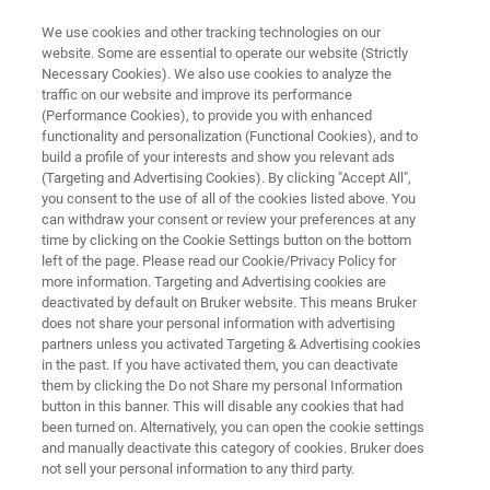
We use cookies and other tracking technologies on our
website. Some are essential to operate our website (Strictly
Necessary Cookies). We also use cookies to analyze the
traffic on our website and improve its performance
原子間力顕微鏡
(Performance Cookies), to provide you with enhanced
Dimension FastScan
functionality and personalization (Functional Cookies), and to
build a profile of your interests and show you relevant ads
(Targeting and Advertising Cookies). By clicking "Accept All",
you consent to the use of all of the cookies listed above. You
スタンダードモデル 高速・高分解能AFM
can withdraw your consent or review your preferences at any
time by clicking on the Cookie Settings button on the bottom
left of the page. Please read our Cookie/Privacy Policy for
more information. Targeting and Advertising cookies are
deactivated by default on Bruker website. This means Bruker
does not share your personal information with advertising
partners unless you activated Targeting & Advertising cookies
in the past. If you have activated them, you can deactivate
them by clicking the Do not Share my personal Information
button in this banner. This will disable any cookies that had
been turned on. Alternatively, you can open the cookie settings
and manually deactivate this category of cookies. Bruker does
not sell your personal information to any third party.