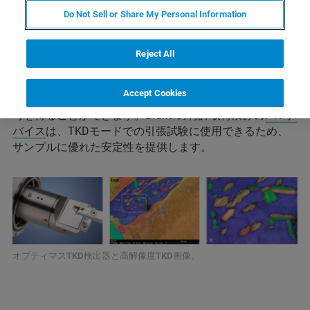
走査型電子顕微鏡(SEM)に導入されたトランスミッショ
Do Not Sell or Share My Personal Information
ン菊池回折技術(SEM)は、確立された電子後方散乱回折
(EBSD)技術と比較して、サンプルの10倍の空間分解能を
提供しています。Hysitron PI 89システムは、素早く取り
Reject All
付けられたコンポーネントを利用することで、サンプル
の下に検出器を挿入するために必要なスペースを追加作
Accept Cookies
成するように変更することができ、可能な限り最良の信
号を得ることができます。Brukerの特許取得済みの
PTPデ
バイス
は、TKDモードでの引張試験に使用できるため、
サンプルに優れた安定性を提供します。
オプティマスTKD検出器と高解像度TKD画像。