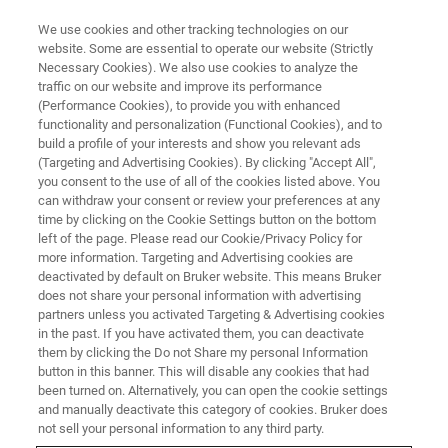
We use cookies and other tracking technologies on our
website. Some are essential to operate our website (Strictly
Necessary Cookies). We also use cookies to analyze the
traffic on our website and improve its performance
(Performance Cookies), to provide you with enhanced
functionality and personalization (Functional Cookies), and to
build a profile of your interests and show you relevant ads
IN-SITUメカニカル・テスト
(Targeting and Advertising Cookies). By clicking "Accept All",
TKD/STEM対応ハイジトロン
you consent to the use of all of the cookies listed above. You
can withdraw your consent or review your preferences at any
PI89
time by clicking on the Cookie Settings button on the bottom
left of the page. Please read our Cookie/Privacy Policy for
more information. Targeting and Advertising cookies are
deactivated by default on Bruker website. This means Bruker
電子透過試料の解析イメージングを提供
does not share your personal information with advertising
partners unless you activated Targeting & Advertising cookies
in the past. If you have activated them, you can deactivate
them by clicking the Do not Share my personal Information
button in this banner. This will disable any cookies that had
Hysitron PI 89
は、ナノメカニカルテストを行いながら、
been turned on. Alternatively, you can open the cookie settings
TKDおよびSTEM検出器を使用した電子透過サンプルの分
and manually deactivate this category of cookies. Bruker does
析イメージングに使用できるようになりました。最近、
not sell your personal information to any third party.