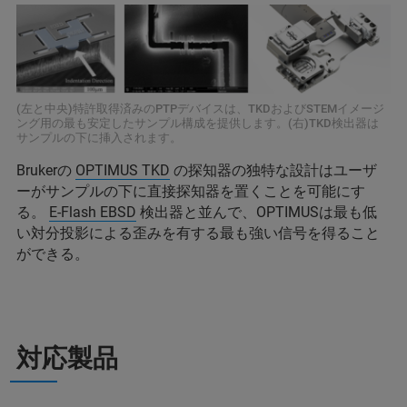
(左と中央)特許取得済みのPTPデバイスは、TKDおよびSTEMイメージ
ング用の最も安定したサンプル構成を提供します。(右)TKD検出器は
サンプルの下に挿入されます。
Brukerの
OPTIMUS TKD
の探知器の独特な設計はユーザ
ーがサンプルの下に直接探知器を置くことを可能にす
る。
E-Flash EBSD
検出器と並んで、OPTIMUSは最も低
い対分投影による歪みを有する最も強い信号を得ること
ができる。
対応製品